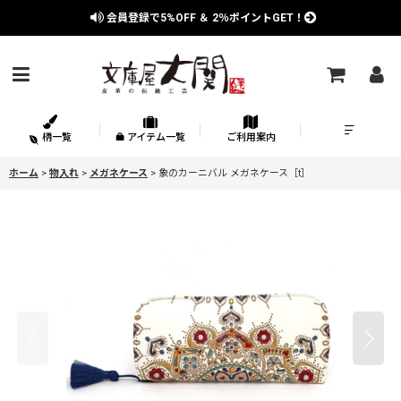
会員登録で
5%OFF
＆
2％
ポイントGET！
柄一覧
アイテム一覧
ご利用案内
ホーム
>
物入れ
>
メガネケース
>
象のカーニバル メガネケース［t］