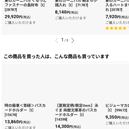
象のカーニバル ぐるっと
象のカーニバル 箱まち小
象のカーニバ
ファスナーの長財布［t］
銭入れ［t］
[
71787
]
入るハートま
[
28787
]
れ
[
20787
]
8,140
円
(税込)
29,920
7,920
円
円
(税込)
(税込)
ご購入いただけます
ご購入いただけます
ご購入いただ
1
/
3
この商品を買った人は、こんな商品も買っています
時の歯車＜青緑＞パスカ
【夏限定柄/限定Item】泳
ビジューマカ
ードホルダー［t］
ぐま 両面文庫革のパスカ
［t］
[
99672
]
[
15674
]
ードホルダー［t］
9,350
円
(税込)
[
14398
]
13,860
円
(税込)
ご購入いただ
14,300
円
(税込)
ご購入いただけます