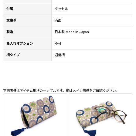
付属
タッセル
文庫革
両面
製造
日本製 Made in Japan
名入れオプション
不可
柄タイプ
通常柄
下記画像はアイテム形状のサンプルです。柄はメイン画像をご確認ください。