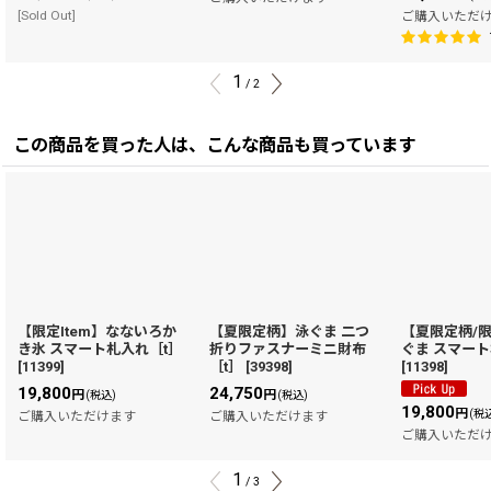
[Sold Out]
ご購入いただ
1
/
2
この商品を買った人は、こんな商品も買っています
【限定Item】なないろか
【夏限定柄】泳ぐま 二つ
【夏限定柄/限
き氷 スマート札入れ［t］
折りファスナーミニ財布
ぐま スマート
[
11399
]
［t］
[
39398
]
[
11398
]
19,800
24,750
円
円
(税込)
(税込)
19,800
円
(税
ご購入いただけます
ご購入いただけます
ご購入いただ
1
/
3