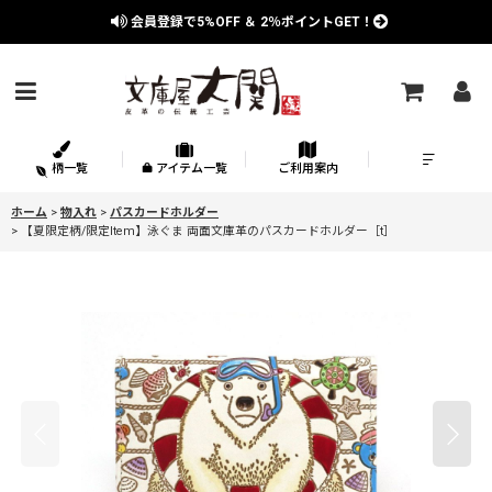
会員登録で
5%OFF
＆
2％
ポイントGET！
柄一覧
アイテム一覧
ご利用案内
ホーム
>
物入れ
>
パスカードホルダー
>
【夏限定柄/限定Item】泳ぐま 両面文庫革のパスカードホルダー［t］