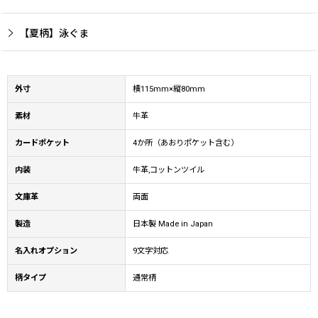
【夏柄】泳ぐま
外寸
横115mm×縦80mm
素材
牛革
カードポケット
4か所（あおりポケット含む）
内装
牛革,コットンツイル
文庫革
両面
製造
日本製 Made in Japan
名入れオプション
9文字対応
柄タイプ
通常柄