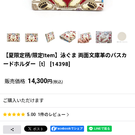
【夏限定柄/限定Item】泳ぐま 両面文庫革のパスカ
ードホルダー［t］
[
14398
]
14,300
販売価格
:
円
(税込)
ご購入いただけます
1
件のレビュー
5.00
Facebookでシェア