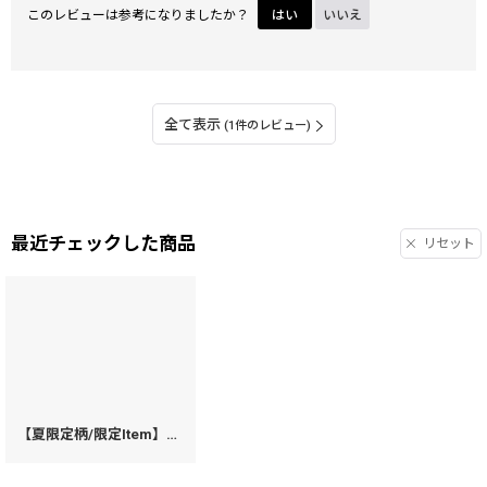
このレビューは参考になりましたか？
はい
いいえ
全て表示
(1件のレビュー)
最近チェックした商品
リセット
【夏限定柄/限定Item】泳ぐま 両面文庫革のパスカードホルダー［t］
[
143