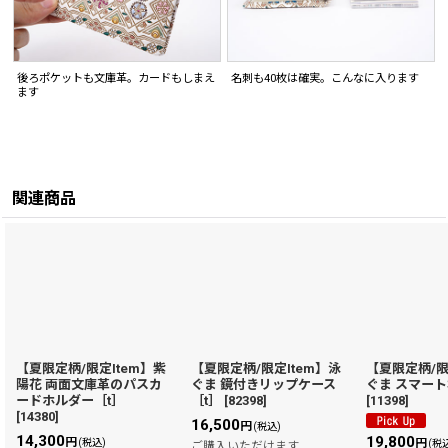
後ろポケットも文庫革。カードもしまえ
名刺も40枚は確実。こんなに入ります
ます
関連商品
【夏限定柄/限定Item】紫
【夏限定柄/限定Item】泳
【夏限定柄/限
陽花 両面文庫革のパスカ
ぐま 鏡付きリップケース
ぐま スマート
ードホルダー［t］
［t］
[
82398
]
[
11398
]
[
14380
]
16,500
円
(税込)
14,300
19,800
円
円
(税込)
(税
ご購入いただけます