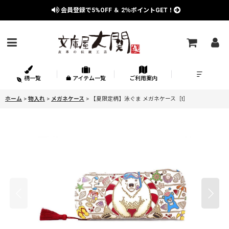
会員登録で
5%OFF
＆
2％
ポイントGET！
柄一覧
アイテム一覧
ご利用案内
ホーム
>
物入れ
>
メガネケース
>
【夏限定柄】泳ぐま メガネケース［t］