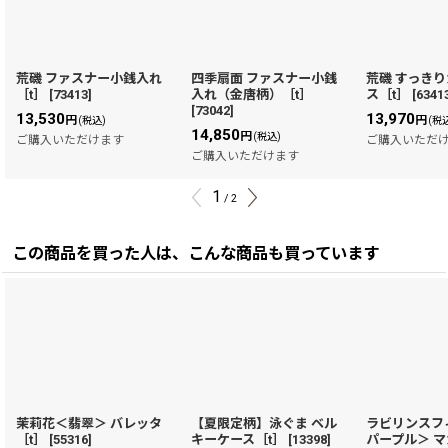
荒磯 ファスナー小銭入れ
四季扇面 ファスナー小銭
荒磯 すっき
［t］
[
73413
]
入れ（金唐柄）［t］
ス［t］
[
6341
[
73042
]
13,530
13,970
円
円
(税込)
(税
14,850
円
(税込)
ご購入いただけます
ご購入いただ
ご購入いただけます
1
/
2
この商品を買った人は、こんな商品も買っています
茉莉花＜翡翠＞ バレッタ
【夏限定柄】泳ぐま ベル
ラビリンスフ
［t］
[
55316
]
キーケース［t］
[
13398
]
パープル＞ 