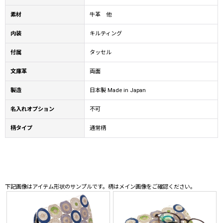
素材
牛革 他
内装
キルティング
付属
タッセル
文庫革
両面
製造
日本製 Made in Japan
名入れオプション
不可
柄タイプ
通常柄
下記画像はアイテム形状のサンプルです。柄はメイン画像をご確認ください。