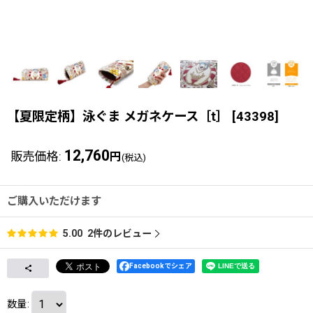
【夏限定柄】泳ぐま メガネケース［t］
[
43398
]
12,760
販売価格
:
円
(税込)
ご購入いただけます
2
件のレビュー
5.00
Facebookでシェア
数量
: