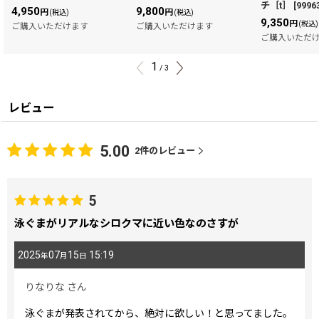
チ［t］
[
9996
4,950
9,800
円
円
(税込)
(税込)
9,350
円
(税込)
ご購入いただけます
ご購入いただけます
ご購入いただ
1
/
3
レビュー
5.00
2
件のレビュー
5
泳ぐまがリアルなシロクマに近い色なのさすが
2025
07
15
15:19
年
月
日
りなりな
さん
泳ぐまが発表されてから、絶対に欲しい！と思ってました。