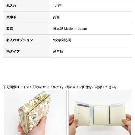
札入れ
1か所
文庫革
両面
製造
日本製 Made in Japan
名入れオプション
9文字対応可
柄タイプ
通常柄
下記画像はアイテム形状のサンプルです。柄はメイン画像をご確認ください。