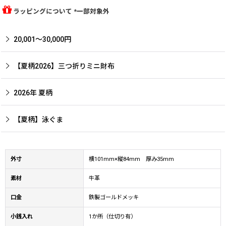
ラッピングについて *一部対象外
20,001〜30,000円
【夏柄2026】三つ折りミニ財布
2026年 夏柄
【夏柄】泳ぐま
外寸
横101mm×縦84mm 厚み35mm
素材
牛革
口金
鉄製ゴールドメッキ
小銭入れ
1か所（仕切り有）