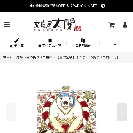
会員登録で
5%OFF
＆
2％
ポイントGET！
柄一覧
アイテム一覧
ご利用案内
ホーム
>
財布
>
三つ折りミニ財布
>
【夏限定柄】泳ぐま 三つ折りミニ財布［t］