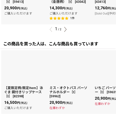
［t］
[
59413
]
（金唐柄）［t］
[
43042
]
[
43413
]
20,900
14,300
12,760
円
円
円
(税込)
(税込)
(税
ご購入いただけます
ご購入いただけます
[Sold Out][予
1
件
1
/
2
この商品を買った人は、こんな商品も買っています
【夏限定柄/限定Item】泳
ミス・オクトパス パーソ
いちご パー
ぐま 鏡付きリップケース
ナルホルダー［t］
ー［t］
[
5963
［t］
[
82398
]
[
59962
]
20,900
円
(税
16,500
20,900
円
円
(税込)
(税込)
在庫わずか
ご購入いただけます
在庫わずか