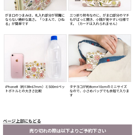
がま口のつまみは、札入れ部分が邪魔に
三つ折り財布なのに、がま口部分のマチ
ならない絶妙な高さ。「つまんで、ひね
もがばっと開き、小銭が見やすい仕様で
る」が簡単です
す。（カードは入れられません）
iPhone8（約138×67mm）と500mlペッ
タテヨコが約8cm×10cmのミニサイズ
トボトルとの大きさ比較
なので、小さめバッグでも余裕で入りま
す
ページ上部にもどる
売り切れの際は以下よりご予約下さい