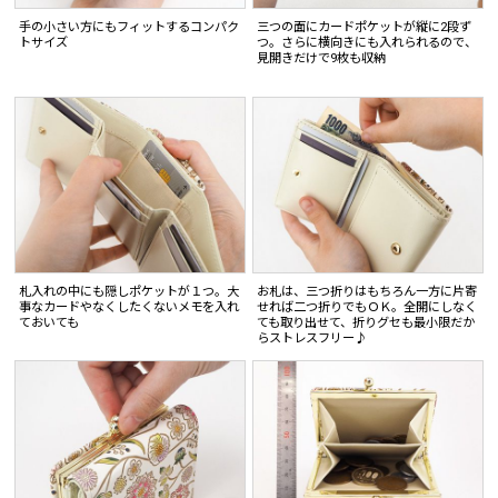
手の小さい方にもフィットするコンパク
三つの面にカードポケットが縦に2段ず
トサイズ
つ。さらに横向きにも入れられるので、
見開きだけで9枚も収納
札入れの中にも隠しポケットが１つ。大
お札は、三つ折りはもちろん一方に片寄
事なカードやなくしたくないメモを入れ
せれば二つ折りでもＯＫ。全開にしなく
ておいても
ても取り出せて、折りグセも最小限だか
らストレスフリー♪