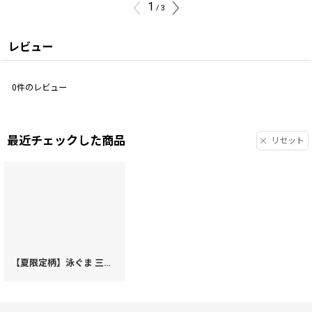
1
/
3
レビュー
0
件のレビュー
最近チェックした商品
リセット
【夏限定柄】泳ぐま 三つ折りミニ財布［t］
[
62398
]