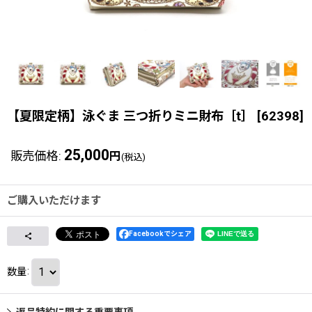
【夏限定柄】泳ぐま 三つ折りミニ財布［t］
[
62398
]
25,000
販売価格
:
円
(税込)
ご購入いただけます
Facebookでシェア
数量
:
返品特約に関する重要事項