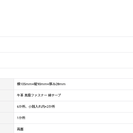
横105mm×縦90mm×厚み28mm
牛革 真鍮ファスナー 綿テープ
6か所、小銭入れ内×2か所
1か所
両面