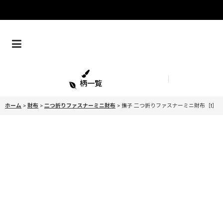
柄一覧
ホーム
>
財布
>
二つ折りファスナーミニ財布
>
撫子 二つ折りファスナーミニ財布［t］