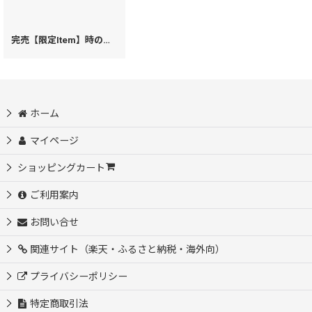
完売【限定Item】時の歯車＜青緑＞ フラット札入れ（金唐柄）［t］
[
196
ホーム
マイページ
ショッピングカート
ご利用案内
お問い合せ
関連サイト（楽天・ふるさと納税・海外向）
プライバシーポリシー
特定商取引法