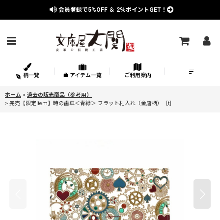
会員登録で
5%OFF
＆
2％
ポイントGET！
柄一覧
アイテム一覧
ご利用案内
ホーム
>
過去の販売商品（参考用）
>
完売【限定Item】時の歯車＜青緑＞ フラット札入れ（金唐柄）［t］