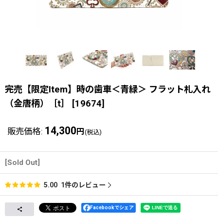
完売【限定Item】時の歯車＜青緑＞ フラット札入れ
（金唐柄）［t］
[
19674
]
14,300
販売価格
:
円
(税込)
[Sold Out]
1
件のレビュー
5.00
Facebookでシェア