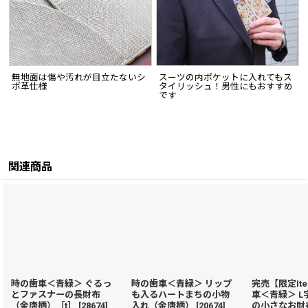
無地面は傷や汚れが目立たないシ
スーツの内ポケットに入れてもス
ボ革仕様
タイリッシュ！男性にもおすすめ
です
関連商品
時の歯車＜青緑＞ ぐるっ
時の歯車＜青緑＞ リップ
完売【限定It
とファスナーの長財布
も入るハートまちの小物
車＜青緑＞ 
（金唐柄）［t］
[
28674
]
入れ（金唐柄）
[
20674
]
の小さなお財