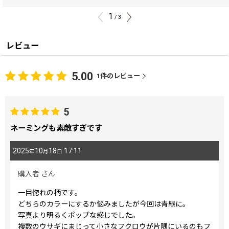
1
/
3
レビュー
5.00
1
件のレビュー
5
ネーミングも素敵すぎです
2025
10
18
17:11
年
月
日
購入者
さん
一目惚れの柄です。
どちらのカラーにするか悩みましたが今回は青緑に。
写真より明るくポップな感じでした。
複数のウサギにまじって小さなフクロウが片隅にいるのもフ