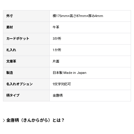
外寸
横175mm×高さ87mm×厚み4mm
素材
牛革
カードポケット
3か所
札入れ
1か所
文庫革
片面
製造
日本製 Made in Japan
名入れオプション
9文字対応可
柄タイプ
金唐柄
金唐柄（きんからがら）とは？