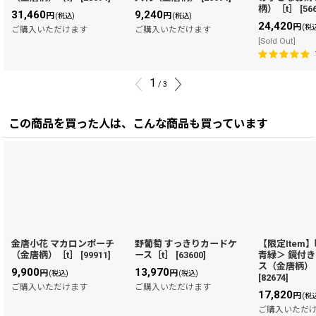
柄）［t］
[
56
31,460
9,240
円
円
(税込)
(税込)
24,420
円
(税
ご購入いただけます
ご購入いただけます
[Sold Out]
1
/
3
この商品を買った人は、こんな商品も買っています
金唐小花 マカロンポーチ
野葡萄 すっきりカードケ
【限定Item
（金唐柄）［t］
[
99911
]
ース［t］
[
63600
]
青緑＞ 鏡付
ス（金唐柄）
9,900
13,970
円
円
(税込)
(税込)
[
82674
]
ご購入いただけます
ご購入いただけます
17,820
円
(税
ご購入いただ