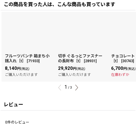
この商品を買った人は、こんな商品も買っています
フルーツパンチ 箱まち小
切手 ぐるっとファスナー
チョコレート
銭入れ［t］
[
71933
]
の長財布［t］
[
28931
]
［t］
[
30743
]
8,140
29,920
6,700
円
円
円
(税込)
(税込)
(税込)
ご購入いただけます
ご購入いただけます
在庫わずか
1
/
3
レビュー
0
件のレビュー