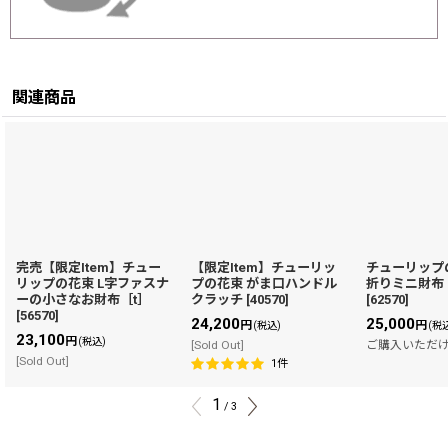
関連商品
完売【限定Item】チュー
【限定Item】チューリッ
チューリップ
リップの花束 L字ファスナ
プの花束 がま口ハンドル
折りミニ財布
ーの小さなお財布［t］
クラッチ
[
40570
]
[
62570
]
[
56570
]
24,200
25,000
円
円
(税込)
(税
23,100
円
(税込)
[Sold Out]
ご購入いただ
[Sold Out]
1
件
1
/
3