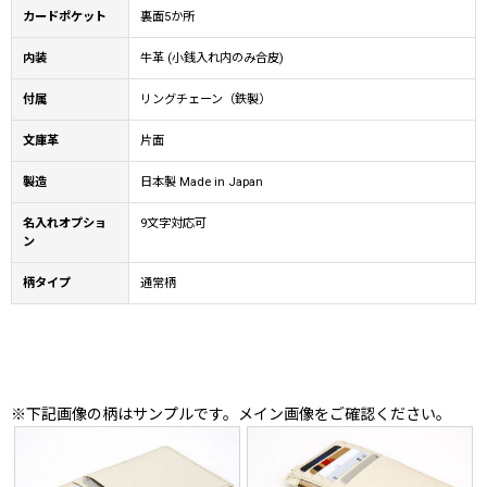
カードポケット
裏面5か所
内装
牛革 (小銭入れ内のみ合皮)
付属
リングチェーン（鉄製）
文庫革
片面
製造
日本製 Made in Japan
名入れオプショ
9文字対応可
ン
柄タイプ
通常柄
※下記画像の柄はサンプルです。メイン画像をご確認ください。