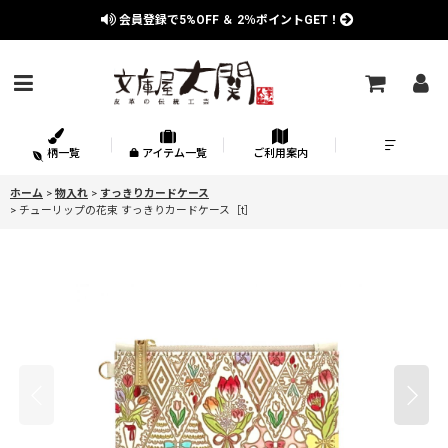
会員登録で
5%OFF
＆
2％
ポイントGET！
柄一覧
アイテム一覧
ご利用案内
ホーム
>
物入れ
>
すっきりカードケース
>
チューリップの花束 すっきりカードケース［t］