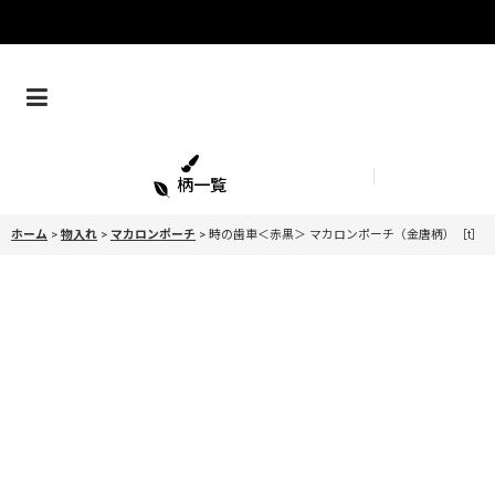
柄一覧
ホーム
>
物入れ
>
マカロンポーチ
>
時の歯車＜赤黒＞ マカロンポーチ（金唐柄）［t］