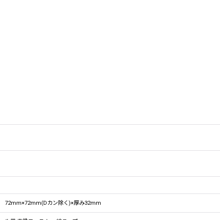
72mm×72mm(Dカン除く)×厚み32mm