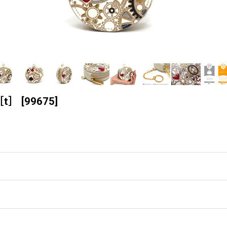
t］
[
99675
]