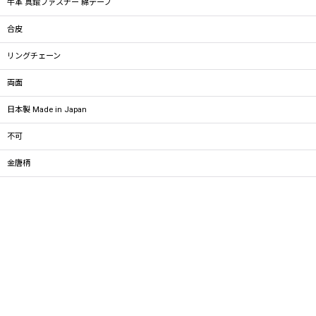
牛革 真鍮ファスナー 綿テープ
合皮
リングチェーン
両面
日本製 Made in Japan
不可
金唐柄