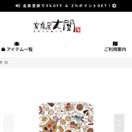
会員登録で
5%OFF
＆
2％
ポイントGET！
アイテム一覧
ご利用案内
布［t］