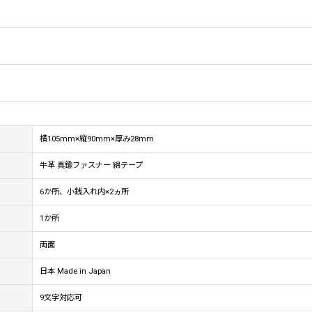
横105mm×縦90mm×厚み28mm
牛革 真鍮ファスナー 綿テープ
6か所、小銭入れ内×2ヵ所
1か所
両面
日本 Made in Japan
9文字対応可