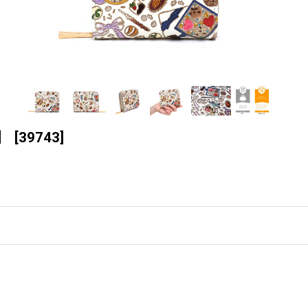
］
[
39743
]