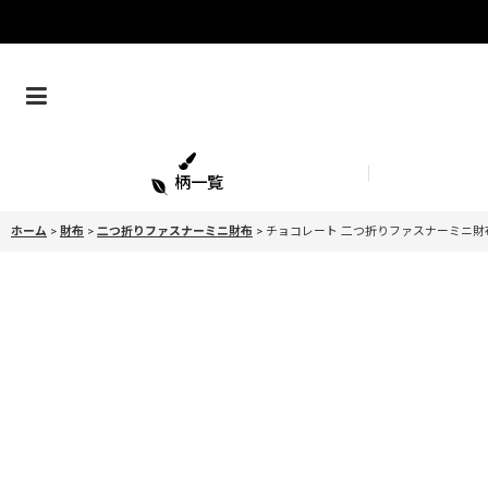
柄一覧
ホーム
>
財布
>
二つ折りファスナーミニ財布
>
チョコレート 二つ折りファスナーミニ財