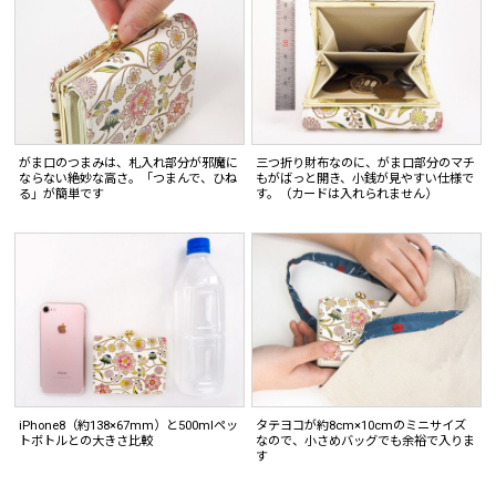
がま口のつまみは、札入れ部分が邪魔に
三つ折り財布なのに、がま口部分のマチ
ならない絶妙な高さ。「つまんで、ひね
もがばっと開き、小銭が見やすい仕様で
る」が簡単です
す。（カードは入れられません）
iPhone8（約138×67mm）と500mlペッ
タテヨコが約8cm×10cmのミニサイズ
トボトルとの大きさ比較
なので、小さめバッグでも余裕で入りま
す