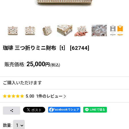
珈琲 三つ折りミニ財布［t］
[
62744
]
25,000
販売価格
:
円
(税込)
ご購入いただけます
1
件のレビュー
5.00
Facebookでシェア
数量
: