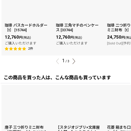
珈琲 パスカードホルダー
珈琲 三角マチのペンケー
珈琲 二つ折
［t］
[
15744
]
ス
[
33744
]
ミニ財布［t
12,760
12,760
24,750
円
円
円
(税込)
(税込)
(税
ご購入いただけます
ご購入いただけます
[Sold Out][予
2
件
1
/
3
この商品を買った人は、こんな商品も買っています
唐子 三つ折りミニ財布
【スタジオジブリ×文庫屋
花菱 箱まち