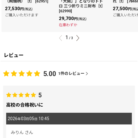
（絢爛柄）［t］
[
62951
]
「大関」】となりのトト
れ［t］
[
7846
ロ 三つ折りミニ財布［t］
27,530
27,500
円
円
(税込)
(税
[
62990
]
ご購入いただけます
ご購入いただ
29,700
円
(税込)
在庫わずか
1
/
3
レビュー
5.00
1
件のレビュー
5
高校の合格祝いに
2026
03
05
10:45
年
月
日
みりん
さん