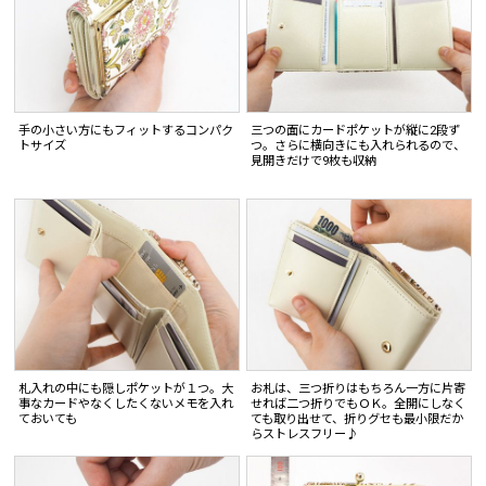
手の小さい方にもフィットするコンパク
三つの面にカードポケットが縦に2段ず
トサイズ
つ。さらに横向きにも入れられるので、
見開きだけで9枚も収納
札入れの中にも隠しポケットが１つ。大
お札は、三つ折りはもちろん一方に片寄
事なカードやなくしたくないメモを入れ
せれば二つ折りでもＯＫ。全開にしなく
ておいても
ても取り出せて、折りグセも最小限だか
らストレスフリー♪