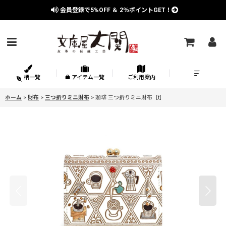
会員登録で
5%OFF
＆
2％
ポイントGET！
柄一覧
アイテム一覧
ご利用案内
ホーム
>
財布
>
三つ折りミニ財布
>
珈琲 三つ折りミニ財布［t］