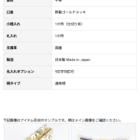
素材
牛革
口金
鉄製ゴールドメッキ
小銭入れ
1か所（仕切り有）
札入れ
1か所
文庫革
両面
製造
日本製 Made in Japan
名入れオプション
9文字対応可
柄タイプ
通常柄
下記画像はアイテム形状のサンプルです。柄はメイン画像をご確認ください。