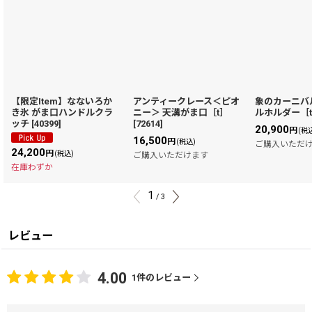
【限定Item】なないろか
アンティークレース＜ピオ
象のカーニバ
き氷 がま口ハンドルクラ
ニー＞ 天溝がま口［t］
ルホルダー［
ッチ
[
40399
]
[
72614
]
20,900
円
(税
16,500
円
(税込)
ご購入いただ
24,200
円
(税込)
ご購入いただけます
在庫わずか
1
/
3
レビュー
4.00
1
件のレビュー