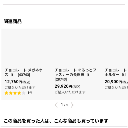
関連商品
チョコレート メガネケー
チョコレート ぐるっとフ
チョコレート
ス［t］
[
43743
]
ァスナーの長財布［t］
ホルダー［t
[
28743
]
12,760
20,900
円
円
(税込)
(税
29,920
円
(税込)
ご購入いただけます
ご購入いただ
ご購入いただけます
1
件
1
/
3
この商品を買った人は、こんな商品も買っています