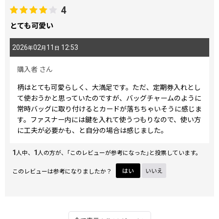
4
とても可愛い
2026
02
11
12:53
年
月
日
購入者
さん
柄はとても可愛らしく、大満足です。ただ、定期券入れとし
て使おうかと思っていたのですが、バッグチャームのように
常時バッグに取り付けるとカードが落ちちゃいそうに感じま
す。ファスナー内には鍵を入れて使うつもりなので、使い方
に工夫が必要かも、と自分の場合は感じました。
1
1
人中、
人の方が、｢このレビューが参考になった｣と投票しています。
このレビューは参考になりましたか？
はい
いいえ