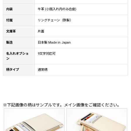
内装
牛革 (小銭入れ内のみ合皮)
付属
リングチェーン（鉄製）
文庫革
片面
製造
日本製 Made in Japan
名入れオプショ
9文字対応可
ン
柄タイプ
通常柄
※下記画像の柄はサンプルです。メイン画像をご確認ください。