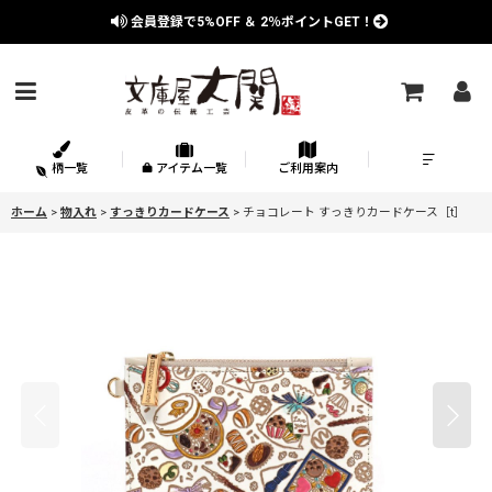
会員登録で
5%OFF
＆
2％
ポイントGET！
柄一覧
アイテム一覧
ご利用案内
ホーム
>
物入れ
>
すっきりカードケース
>
チョコレート すっきりカードケース［t］