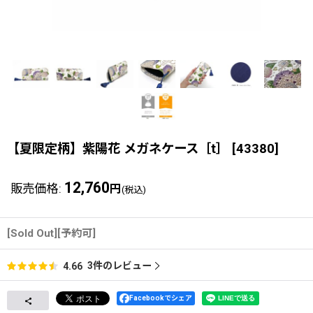
【夏限定柄】紫陽花 メガネケース［t］
[
43380
]
12,760
販売価格
:
円
(税込)
[Sold Out][予約可]
3
件のレビュー
4.66
Facebookでシェア