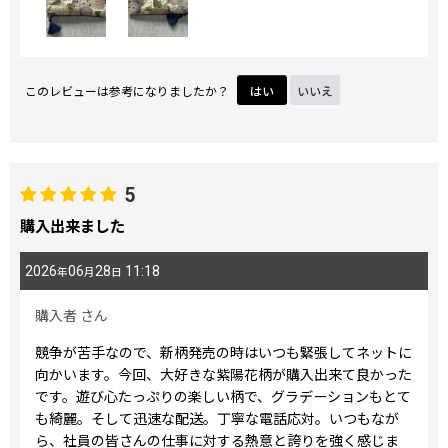
このレビューは参考になりましたか？
はい
いいえ
5
購入出来ました
2026
06
28
11:18
年
月
日
購入者
さん
競争が苦手なので、新柄発売の時はいつも緊張してネットに
向かいます。今回、大好きな紫陽花柄が購入出来て良かった
です。遊び心たっぷりの楽しい柄で、グラデーションもとて
も綺麗。そして迅速な配送。丁寧な電話応対。いつもなが
ら、社員の皆さんの仕事に対する熱意と誇りを強く感じま