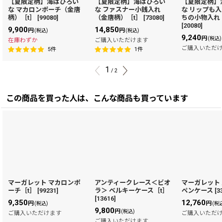
【夏限定柄】海はひろい
【夏限定柄】海はひろい
【夏限定柄】
な マカロンポーチ（金唐
な ファスナー小銭入れ
な リップも
柄）［t］
[
99080
]
（金唐柄）［t］
[
73080
]
ちの小物入れ
[
20080
]
9,900
14,850
円
円
(税込)
(税込)
9,240
円
(税込)
在庫わずか
ご購入いただけます
ご購入いただ
5
件
1
件
1
/
2
この商品を買った人は、こんな商品も買っています
マーガレット マカロンポ
アンティークレース＜ビオ
マーガレット
ーチ［t］
[
99231
]
ラ＞ ベルキーケース［t］
ペンケース
[
3
[
13616
]
9,350
12,760
円
円
(税込)
(税
9,800
円
(税込)
ご購入いただけます
ご購入いただ
ご購入いただけます