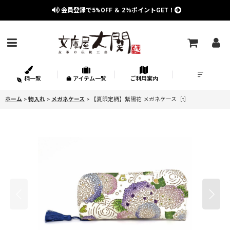
会員登録で
5%OFF
＆
2％
ポイントGET！
柄一覧
アイテム一覧
ご利用案内
ホーム
>
物入れ
>
メガネケース
>
【夏限定柄】紫陽花 メガネケース［t］