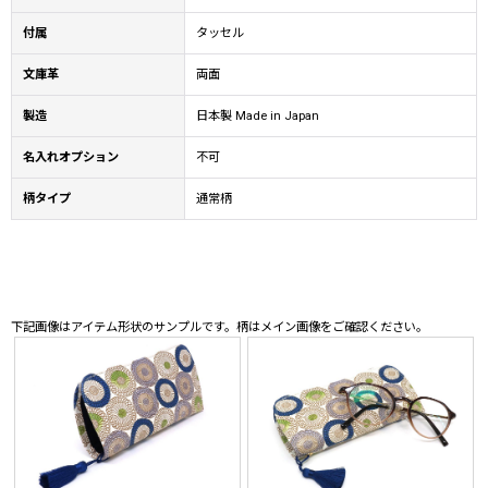
付属
タッセル
文庫革
両面
製造
日本製 Made in Japan
名入れオプション
不可
柄タイプ
通常柄
下記画像はアイテム形状のサンプルです。柄はメイン画像をご確認ください。