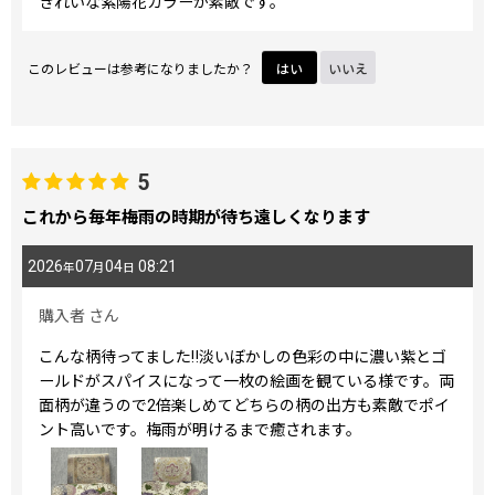
きれいな紫陽花カラーが素敵です。
このレビューは参考になりましたか？
はい
いいえ
5
これから毎年梅雨の時期が待ち遠しくなります
2026
07
04
08:21
年
月
日
購入者
さん
こんな柄待ってました‼️淡いぼかしの色彩の中に濃い紫とゴ
ールドがスパイスになって一枚の絵画を観ている様です。両
面柄が違うので2倍楽しめてどちらの柄の出方も素敵でポイ
ント高いです。梅雨が明けるまで癒されます。