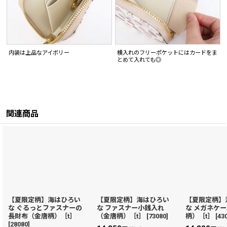
内装は上品なアイボリー
横入れのフリーポケットにはカードをま
とめて入れても◎
関連商品
【夏限定柄】海はひろい
【夏限定柄】海はひろい
【夏限定柄】
な ぐるっとファスナーの
な ファスナー小銭入れ
な メガネケ
長財布（金唐柄）［t］
（金唐柄）［t］
[
73080
]
柄）［t］
[
43
[
28080
]