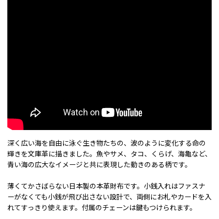
深く広い海を自由に泳ぐ生き物たちの、波のように変化する命の
輝きを文庫革に描きました。魚やサメ、タコ、くらげ、海亀など、
青い海の広大なイメージと共に表現した動きのある柄です。
薄くてかさばらない日本製の本革財布です。小銭入れはファスナ
ーがなくても小銭が飛び出さない設計で、両側にお札やカードを入
れてすっきり使えます。付属のチェーンは鍵もつけられます。