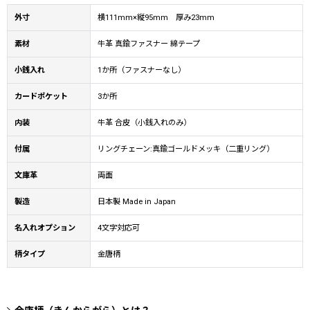
外寸
横111mm×縦95mm 厚み23mm
素材
牛革 真鍮ファスナー 綿テープ
小銭入れ
1か所（ファスナーなし）
カードポケット
3か所
内装
牛革 合皮（小銭入れのみ）
付属
リングチェーン:真鍮ゴールドメッキ（二重リング）
文庫革
両面
製造
日本製 Made in Japan
名入れオプション
4文字対応可
柄タイプ
金唐柄