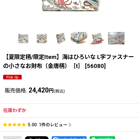
【夏限定柄/限定Item】海はひろいな L字ファスナー
の小さなお財布（金唐柄）［t］
[
56080
]
24,420
販売価格
:
円
(税込)
在庫わずか
1
件のレビュー
5.00