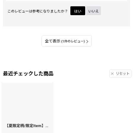
このレビューは参考になりましたか？
はい
いいえ
全て表示
(1件のレビュー)
最近チェックした商品
リセット
【夏限定柄/限定Item】海はひろいな L字ファスナーの小さなお財布（金唐柄）［t］