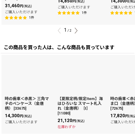
14,850
14,300
円
円
(税込)
(税
31,460
円
(税込)
ご購入いただけます
ご購入いただ
ご購入いただけます
1
件
1
件
1
/
2
この商品を買った人は、こんな商品も買っています
時の歯車＜赤黒＞ 三角マ
【夏限定柄/限定Item】海
時の歯車＜赤
チのペンケース（金唐
はひろいな スマート札入
ま口（金唐柄
柄）
[
33675
]
れ（金唐柄）［t］
[
72675
]
[
11080
]
14,300
17,820
円
円
(税込)
(税
21,120
円
(税込)
ご購入いただけます
ご購入いただ
在庫わずか