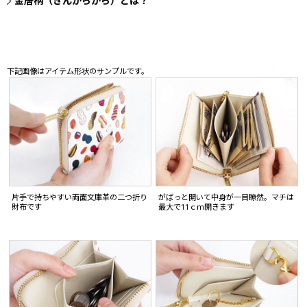
金唐柄（きんからがら）とは？
下記画像はアイテム形状のサンプルです。
片手で持ちやすい両面文庫革の二つ折り
がばっと開いて中身が一目瞭然。マチは
財布です
最大で11ｃｍ開きます