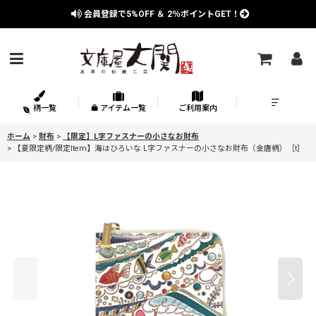
会員登録で
5%OFF
＆
2％
ポイントGET！
柄一覧
アイテム一覧
ご利用案内
ホーム
>
財布
>
【限定】L字ファスナーの小さなお財布
>
【夏限定柄/限定Item】海はひろいな L字ファスナーの小さなお財布（金唐柄）［t］