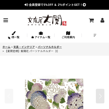
会員登録で
5%OFF
＆
2％
ポイントGET！
柄一覧
アイテム一覧
ご利用案内
ホーム
>
文具・インテリア
>
パーソナルホルダー
>
【夏限定柄】紫陽花 パーソナルホルダー［t］