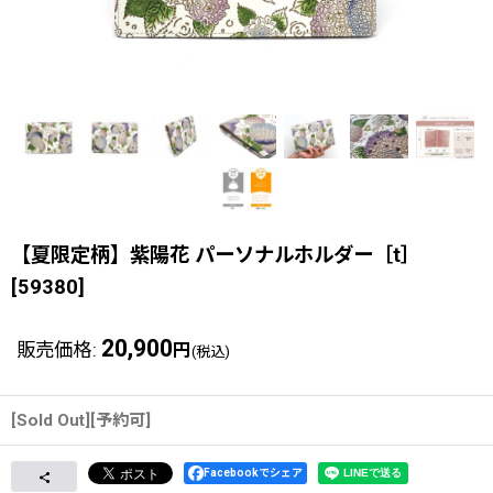
【夏限定柄】紫陽花 パーソナルホルダー［t］
[
59380
]
20,900
販売価格
:
円
(税込)
[Sold Out][予約可]
Facebookでシェア