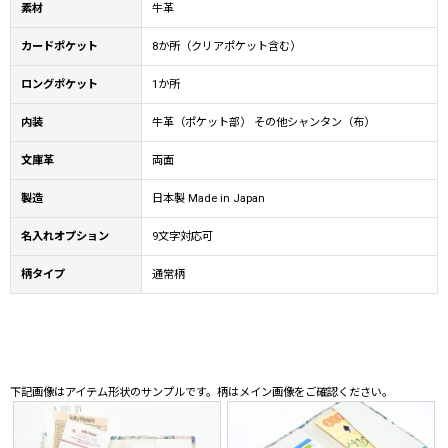
素材
牛革
カードポケット
8か所（クリアポケット含む）
ロングポケット
1か所
内装
牛革（ポケット部） その他シャンタン（布）
文庫革
両面
製造
日本製 Made in Japan
名入れオプション
9文字対応可
柄タイプ
通常柄
下記画像はアイテム形状のサンプルです。柄はメイン画像をご確認ください。