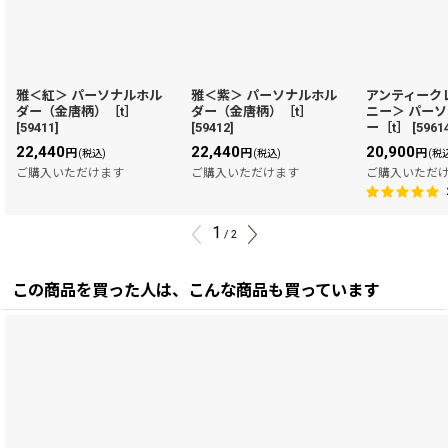
雅＜紅＞ パーソナルホル
雅＜紫＞ パーソナルホル
アンティーク
ダー（金唐柄）［t］
ダー（金唐柄）［t］
ニー＞ パー
[
59411
]
[
59412
]
ー［t］
[
5961
22,440
22,440
20,900
円
円
円
(税込)
(税込)
(税
ご購入いただけます
ご購入いただけます
ご購入いただ
1
/
2
この商品を買った人は、こんな商品も買っています