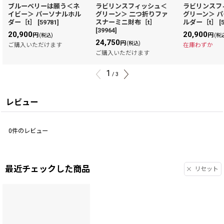
ブルーベリーは願う＜ネ
ラビリンスフィッシュ＜
ラビリンスフ
イビー＞ パーソナルホル
グリーン＞ 二つ折りファ
グリーン＞ 
ダー［t］
[
59781
]
スナーミニ財布［t］
ルダー［t］
[
[
39964
]
20,900
20,900
円
円
(税込)
(税
24,750
円
(税込)
ご購入いただけます
在庫わずか
ご購入いただけます
1
/
3
レビュー
0
件のレビュー
最近チェックした商品
リセット