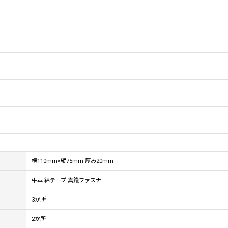
横110mm×縦75mm 厚み20mm
牛革 綿テープ 真鍮ファスナー
3か所
2か所