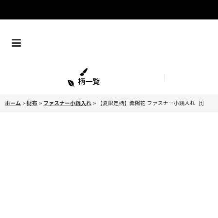
柄一覧
ホーム
>
財布
>
ファスナー小銭入れ
>
【夏限定柄】紫陽花 ファスナー小銭入れ［t］