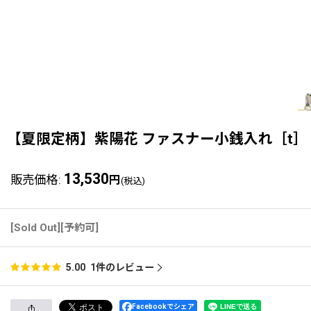
【夏限定柄】紫陽花 ファスナー小銭入れ［t］
13,530
販売価格
:
円
(税込)
[Sold Out][予約可]
1
件のレビュー
5.00
Facebookでシェア