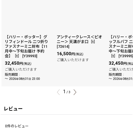
【ハリー・ポッター】グ
アンティークレース＜ピオ
【ハリー・ポ
リフィンドール 二つ折り
ニー＞ 天溝がま口［t］
ッフルパフ 
ファスナーミニ財布【11
[
72614
]
スナーミニ財
月中〜下旬お届け 予約
中〜下旬お届
16,500
円
(税込)
会】［t］
[
Y39993
]
［t］
[
Y39995
ご購入いただけます
32,450
32,450
円
円
(税込)
(税
ご購入いただけます
ご購入いただ
販売期間
:
販売期間
:
～
2026
08
31
23:00
～
2026
08
31
年
月
日
年
月
1
/
3
レビュー
0
件のレビュー