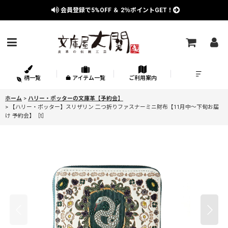
会員登録で
5%OFF
＆
2％
ポイントGET！
柄一覧
アイテム一覧
ご利用案内
ホーム
>
ハリー・ポッターの文庫革【予約会】
>
【ハリー・ポッター】スリザリン 二つ折りファスナーミニ財布【11月中〜下旬お届
け 予約会】［t］