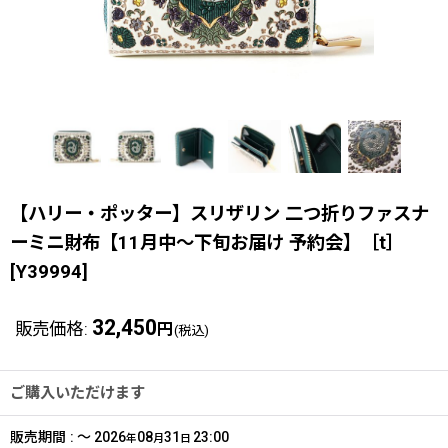
【ハリー・ポッター】スリザリン 二つ折りファスナ
ーミニ財布【11月中〜下旬お届け 予約会】［t］
[
Y39994
]
32,450
販売価格
:
円
(税込)
ご購入いただけます
販売期間
:
～
2026
08
31
23:00
年
月
日