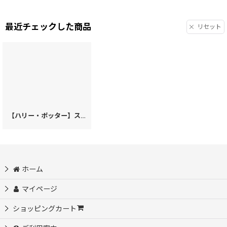
最近チェックした商品
リセット
【ハリー・ポッター】スリザリン 二つ折りファスナーミニ財布【11月中〜下旬お届け 予約会】［t］
ホーム
マイページ
ショッピングカート