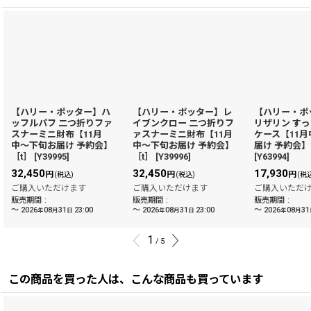
【ハリー・ポッター】ハ
【ハリー・ポッター】レ
【ハリー・ポ
ッフルパフ 二つ折りファ
イブンクロー 二つ折りフ
リザリン す
スナーミニ財布【11月
ァスナーミニ財布【11月
ケース【11
中〜下旬お届け 予約会】
中〜下旬お届け 予約会】
届け 予約会】
［t］
[
Y39995
]
［t］
[
Y39996
]
[
Y63994
]
32,450
32,450
17,930
円
円
円
(税込)
(税込)
(税
ご購入いただけます
ご購入いただけます
ご購入いただ
販売期間
:
販売期間
:
販売期間
:
～
2026
08
31
23:00
～
2026
08
31
23:00
～
2026
08
31
年
月
日
年
月
日
年
月
1
/
5
この商品を買った人は、こんな商品も買っています