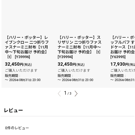
【ハリー・ポッター】レ
【ハリー・ポッター】ス
【ハリー・ポ
イブンクロー 二つ折りフ
リザリン 二つ折りファス
ッフルパフ 
ァスナーミニ財布【11月
ナーミニ財布【11月中〜
ドケース【1
中〜下旬お届け 予約会】
下旬お届け 予約会】［t］
お届け 予約会
［t］
[
Y39996
]
[
Y39994
]
[
Y63995
]
32,450
32,450
17,930
円
円
円
(税込)
(税込)
(税
ご購入いただけます
ご購入いただけます
ご購入いただ
販売期間
:
販売期間
:
販売期間
:
～
2026
08
31
23:00
～
2026
08
31
23:00
～
2026
08
31
年
月
日
年
月
日
年
月
1
/
3
レビュー
0
件のレビュー