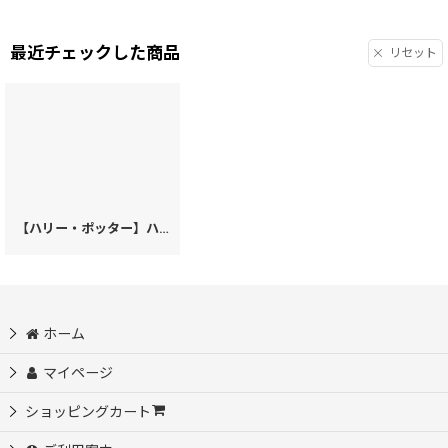
最近チェックした商品
リセット
【ハリー・ポッター】ハッフルパフ 二つ折りファスナーミニ財布【11月中〜下旬お届け 予約会】［t］
ホーム
マイページ
ショッピングカート