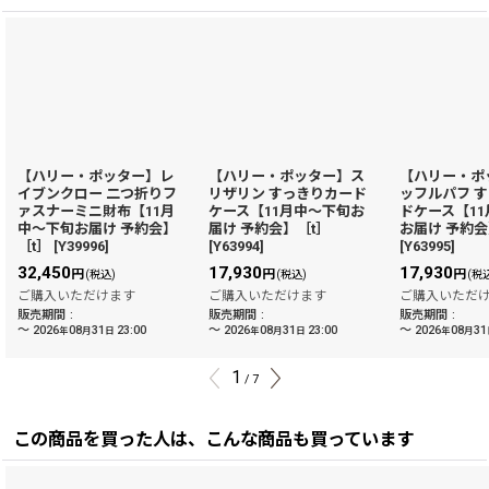
【ハリー・ポッター】レ
【ハリー・ポッター】ス
【ハリー・ポ
イブンクロー 二つ折りフ
リザリン すっきりカード
ッフルパフ 
ァスナーミニ財布【11月
ケース【11月中〜下旬お
ドケース【1
中〜下旬お届け 予約会】
届け 予約会】［t］
お届け 予約会
［t］
[
Y39996
]
[
Y63994
]
[
Y63995
]
32,450
17,930
17,930
円
円
円
(税込)
(税込)
(税
ご購入いただけます
ご購入いただけます
ご購入いただ
販売期間
:
販売期間
:
販売期間
:
～
2026
08
31
23:00
～
2026
08
31
23:00
～
2026
08
31
年
月
日
年
月
日
年
月
1
/
7
この商品を買った人は、こんな商品も買っています