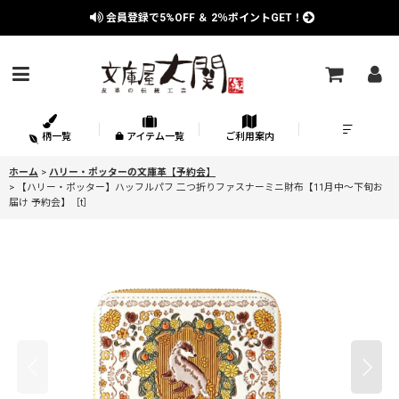
会員登録で
5%OFF
＆
2％
ポイントGET！
柄一覧
アイテム一覧
ご利用案内
ホーム
>
ハリー・ポッターの文庫革【予約会】
>
【ハリー・ポッター】ハッフルパフ 二つ折りファスナーミニ財布【11月中〜下旬お
届け 予約会】［t］