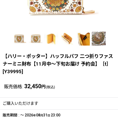
【ハリー・ポッター】ハッフルパフ 二つ折りファス
ナーミニ財布【11月中〜下旬お届け 予約会】［t］
[
Y39995
]
32,450
販売価格
:
円
(税込)
ご購入いただけます
販売期間
:
～
2026
08
31
23:00
年
月
日