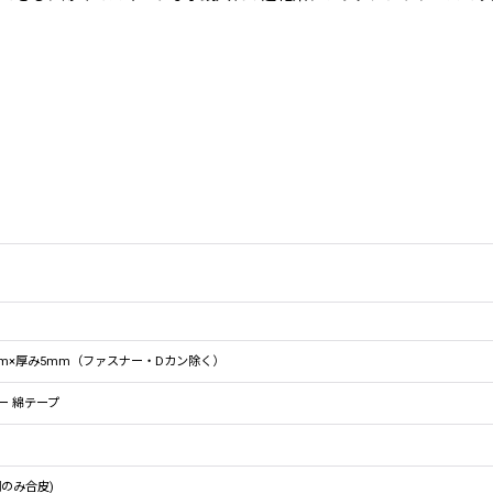
5mm×厚み5mm（ファスナー・Dカン除く）
ー 綿テープ
側のみ合皮)