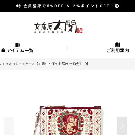
会員登録で
5%OFF
＆
2％
ポイントGET！
アイテム一覧
ご利用案内
 すっきりカードケース【11月中〜下旬お届け 予約会】［t］