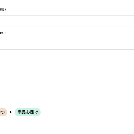
鉄製）
pan
待つ
商品お届け