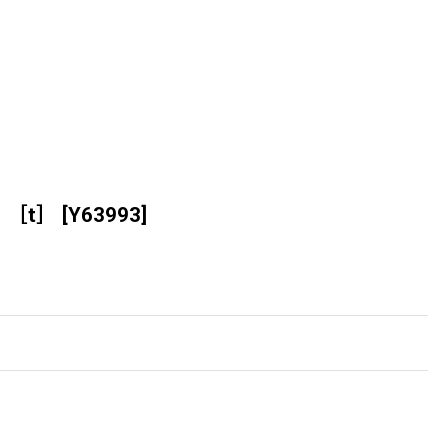
［t］
[
Y63993
]