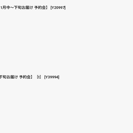
1月中〜下旬お届け 予約会】
[
Y20997
]
下旬お届け 予約会】［t］
[
Y39994
]