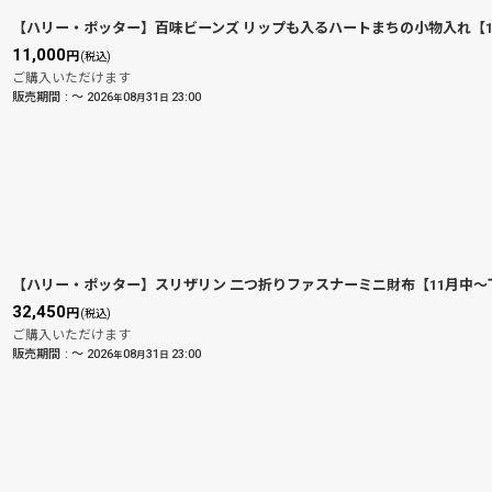
【ハリー・ポッター】百味ビーンズ リップも入るハートまちの小物入れ【1
11,000
円
(税込)
ご購入いただけます
販売期間
:
～
2026
08
31
23:00
年
月
日
【ハリー・ポッター】スリザリン 二つ折りファスナーミニ財布【11月中〜
32,450
円
(税込)
ご購入いただけます
販売期間
:
～
2026
08
31
23:00
年
月
日