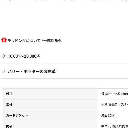
ラッピングについて *一部対象外
10,001〜20,000円
ハリー・ポッターの文庫革
外寸
横139mm×縦7
素材
牛革 真鍮ファスナ
カードポケット
裏面5か所
内装
牛革 (小銭入れ内