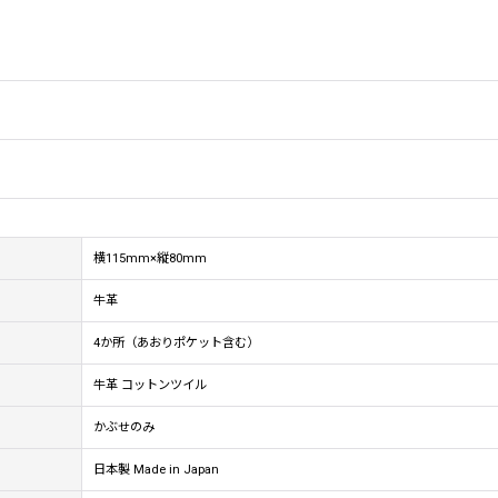
横115mm×縦80mm
牛革
4か所（あおりポケット含む）
牛革 コットンツイル
かぶせのみ
日本製 Made in Japan