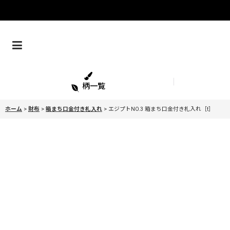
柄一覧
ホーム
>
財布
>
箱まち口金付き札入れ
>
エジプトNO.3 箱まち口金付き札入れ［t］