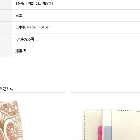
1か所（内部に仕切あり）
両面
日本製 Made in Japan
9文字対応可
通常柄
ださい。