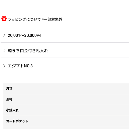
ラッピングについて *一部対象外
20,001〜30,000円
箱まち口金付き札入れ
エジプトNO.3
外寸
素材
小銭入れ
カードポケット