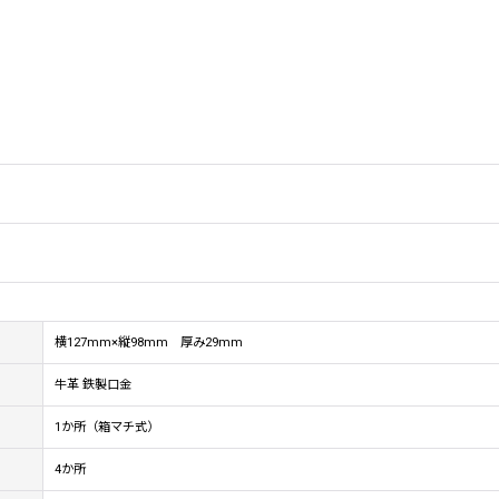
横127mm×縦98mm 厚み29mm
牛革 鉄製口金
1か所（箱マチ式）
4か所