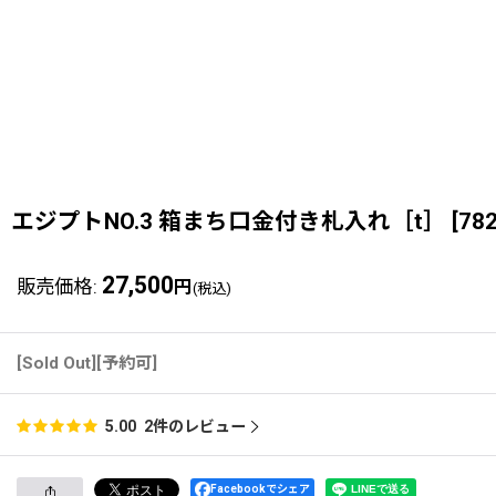
エジプトNO.3 箱まち口金付き札入れ［t］
[
78
27,500
販売価格
:
円
(税込)
[Sold Out][予約可]
2
件のレビュー
5.00
Facebookでシェア