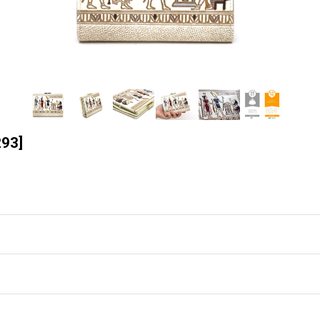
293
]