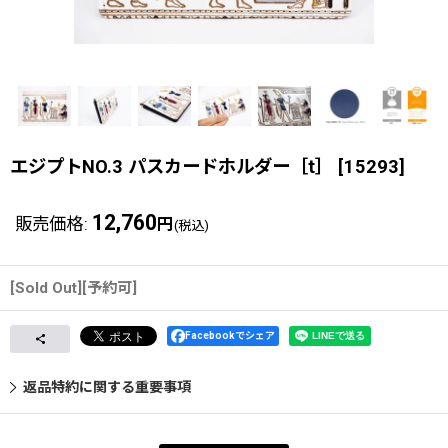
エジプトNO.3 パスカードホルダー［t］
[
15293
]
12,760
販売価格
:
円
(税込)
[Sold Out][予約可]
Facebookでシェア
返品特約に関する重要事項