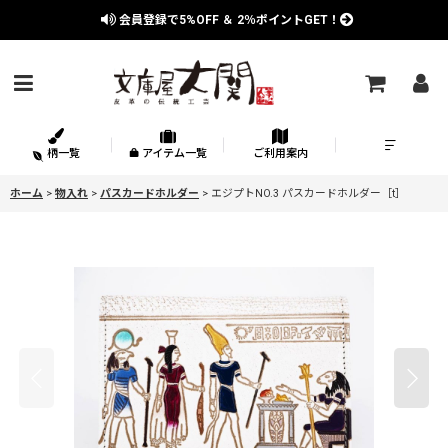
会員登録で
5%OFF
＆
2％
ポイントGET！
柄一覧
アイテム一覧
ご利用案内
ホーム
>
物入れ
>
パスカードホルダー
>
エジプトNO.3 パスカードホルダー［t］