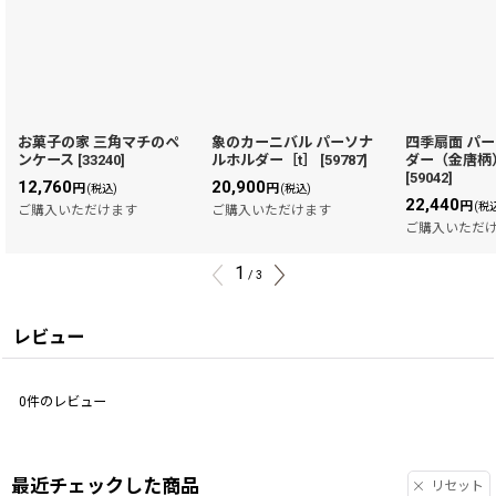
お菓子の家 三角マチのペ
象のカーニバル パーソナ
四季扇面 パ
ンケース
[
33240
]
ルホルダー［t］
[
59787
]
ダー（金唐柄
[
59042
]
12,760
20,900
円
円
(税込)
(税込)
22,440
円
(税
ご購入いただけます
ご購入いただけます
ご購入いただ
1
/
3
レビュー
0
件のレビュー
最近チェックした商品
リセット