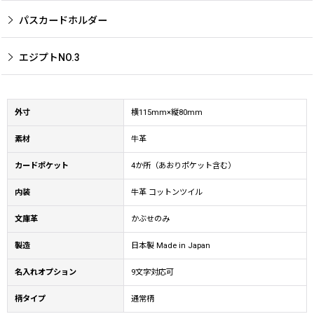
パスカードホルダー
エジプトNO.3
外寸
横115mm×縦80mm
素材
牛革
カードポケット
4か所（あおりポケット含む）
内装
牛革 コットンツイル
文庫革
かぶせのみ
製造
日本製 Made in Japan
名入れオプション
9文字対応可
柄タイプ
通常柄