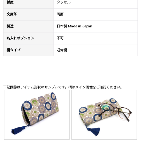
付属
タッセル
文庫革
両面
製造
日本製 Made in Japan
名入れオプション
不可
柄タイプ
通常柄
下記画像はアイテム形状のサンプルです。柄はメイン画像をご確認ください。