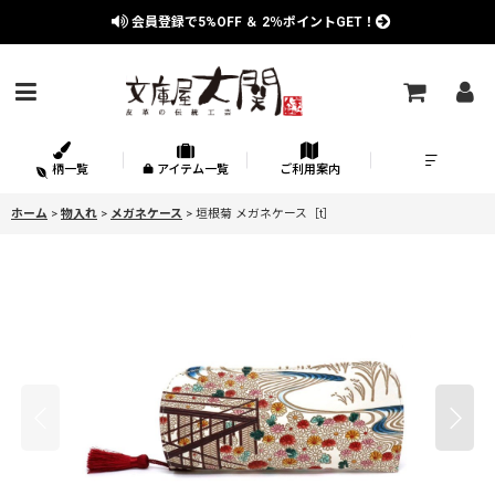
会員登録で
5%OFF
＆
2％
ポイントGET！
柄一覧
アイテム一覧
ご利用案内
ホーム
>
物入れ
>
メガネケース
>
垣根菊 メガネケース［t］