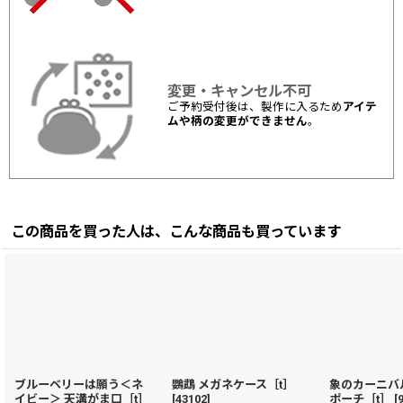
変更・キャンセル不可
ご予約受付後は、製作に入るため
アイテ
ムや柄の変更ができません
。
この商品を買った人は、こんな商品も買っています
ブルーベリーは願う＜ネ
鸚鵡 メガネケース［t］
象のカーニバ
イビー＞ 天溝がま口［t］
[
43102
]
ポーチ［t］
[