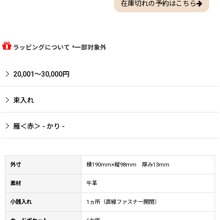
在庫切れの予約はこちら
ラッピングについて *一部対象外
20,001〜30,000円
束入れ
雁＜赤＞ - かり -
外寸
横190mm×縦98mm 厚み13mm
素材
牛革
小銭入れ
1ヵ所（直線ファスナー開閉）