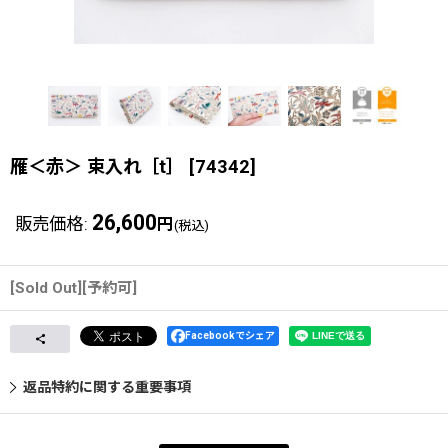
雁＜赤＞ 束入れ［t］
[
74342
]
26,600
販売価格
:
円
(税込)
[Sold Out][予約可]
Facebookでシェア
返品特約に関する重要事項