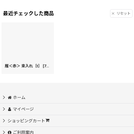
最近チェックした商品
リセット
雁＜赤＞ 束入れ［t］
[
74342
]
ホーム
マイページ
ショッピングカート
ご利用案内