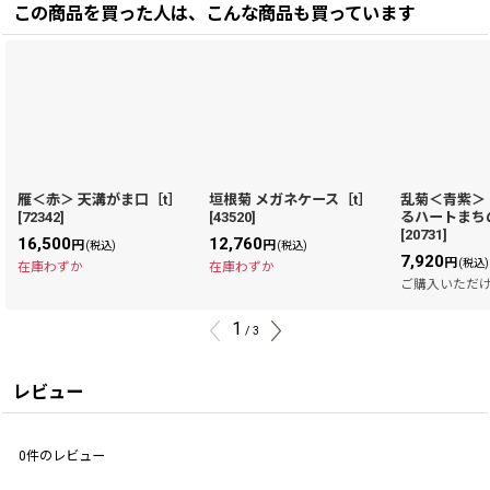
この商品を買った人は、こんな商品も買っています
雁＜赤＞ 天溝がま口［t］
垣根菊 メガネケース［t］
乱菊＜青紫＞
[
72342
]
[
43520
]
るハートまち
[
20731
]
16,500
12,760
円
円
(税込)
(税込)
7,920
円
(税込)
在庫わずか
在庫わずか
ご購入いただ
1
/
3
レビュー
0
件のレビュー