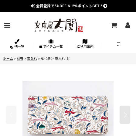
会員登録で
5%OFF
＆
2％
ポイントGET！
柄一覧
アイテム一覧
ご利用案内
ホーム
>
財布
>
束入れ
>
雁＜赤＞ 束入れ［t］