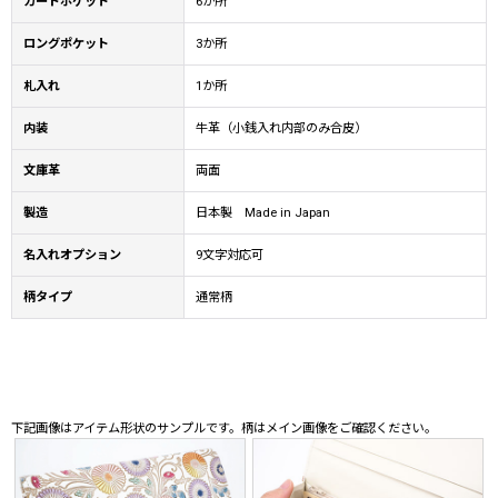
カードポケット
6か所
ロングポケット
3か所
札入れ
1か所
内装
牛革（小銭入れ内部のみ合皮）
文庫革
両面
製造
日本製 Made in Japan
名入れオプション
9文字対応可
柄タイプ
通常柄
下記画像はアイテム形状のサンプルです。柄はメイン画像をご確認ください。