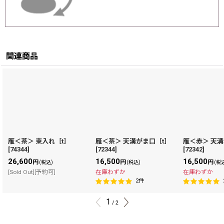
関連商品
雁＜茶＞ 束入れ［t］
雁＜茶＞ 天溝がま口［t］
雁＜赤＞ 天溝
[
74344
]
[
72344
]
[
72342
]
26,600
16,500
16,500
円
円
円
(税込)
(税込)
(税
[Sold Out][予約可]
在庫わずか
在庫わずか
2
件
1
/
2