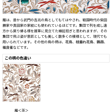
雁は、昔から武門の吉兆の鳥としてもてはやされ、戦国時代の柴田
勝家や真田家の家紋にも使われているほどです。集団で列を成し遠
方から戻り帰る様を援軍に見立てた縁起担ぎと思われますが、その
集団で飛ぶ姿が意匠としても美しく数多くの模様として、現代でも
用いられています。その他の鳥の柄は、
花鳥
、
枝垂れ花鳥
、
鸚鵡
、
福良雀
などです。
この柄の色違い
雁＜茶＞