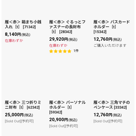
雁＜赤＞ 箱まち小銭
雁＜赤＞ ぐるっとフ
雁＜赤＞ パスカード
入れ［t］
[
71342
]
ァスナーの長財布
ホルダー［t］
［t］
[
28342
]
[
15342
]
8,140
円
(税込)
29,920
12,760
円
円
(税込)
(税込)
在庫わずか
在庫わずか
ご購入いただけます
1
件
雁＜赤＞ 三つ折りミ
雁＜赤＞ パーソナル
雁＜赤＞ 三角マチの
ニ財布［t］
[
62342
]
ホルダー［t］
ペンケース
[
33342
]
[
59342
]
25,000
12,760
円
円
(税込)
(税込)
20,900
円
(税込)
[Sold Out][予約可]
[Sold Out][予約可]
[Sold Out][予約可]