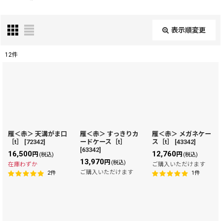
表示順変更
閉じる
12
件
表示数
:
在庫あり
並び順
:
雁＜赤＞ 天溝がま口
雁＜赤＞ すっきりカ
雁＜赤＞ メガネケー
［t］
[
72342
]
ードケース［t］
ス［t］
[
43342
]
絞り込む
[
63342
]
16,500
12,760
円
円
(税込)
(税込)
13,970
円
(税込)
在庫わずか
ご購入いただけます
ご購入いただけます
2
件
1
件