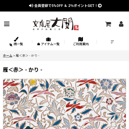
会員登録で
5%OFF
＆
2％
ポイントGET！
柄一覧
アイテム一覧
ご利用案内
ホーム
>
雁＜赤＞ - かり -
雁＜赤＞ - かり -