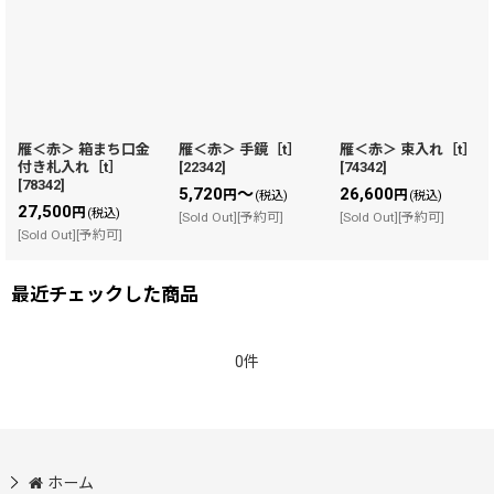
雁＜赤＞ 箱まち口金
雁＜赤＞ 手鏡［t］
雁＜赤＞ 束入れ［t］
付き札入れ［t］
[
22342
]
[
74342
]
[
78342
]
5,720
～
26,600
円
円
(税込)
(税込)
27,500
円
(税込)
[Sold Out][予約可]
[Sold Out][予約可]
[Sold Out][予約可]
最近チェックした商品
0件
ホーム