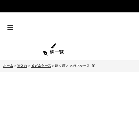
柄一覧
ホーム
>
物入れ
>
メガネケース
>
龍＜緑＞ メガネケース［t］