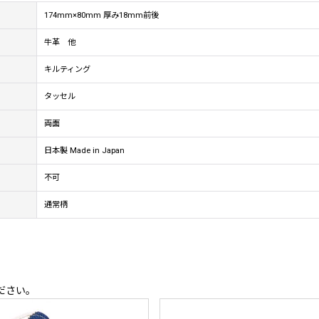
174mm×80mm 厚み18mm前後
牛革 他
キルティング
タッセル
両面
日本製 Made in Japan
不可
通常柄
ださい。