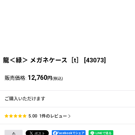
龍＜緑＞ メガネケース［t］
[
43073
]
12,760
販売価格
:
円
(税込)
ご購入いただけます
1
件のレビュー
5.00
Facebookでシェア