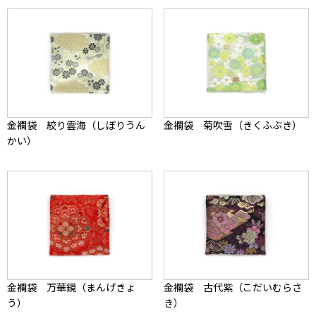
金襴袋 絞り雲海（しぼりうん
金襴袋 菊吹雪（きくふぶき）
かい）
金襴袋 万華鏡（まんげきょ
金襴袋 古代紫（こだいむらさ
う）
き）