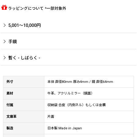
ラッピングについて *一部対象外
5,001〜10,000円
手鏡
暫く - しばらく -
外寸
本体 直径80mm 厚み4mm / 鏡 直径64mm
素材
牛革、アクリルミラー（鏡面）
付属
収納袋 合皮（内側ネル）もしくは金襴
文庫革
片面
製造
日本製 Made in Japan