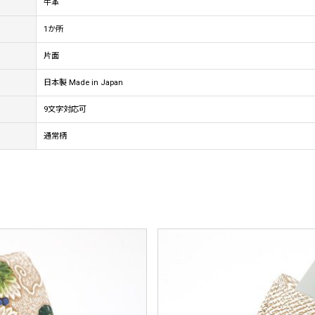
牛革
1か所
片面
日本製 Made in Japan
9文字対応可
通常柄