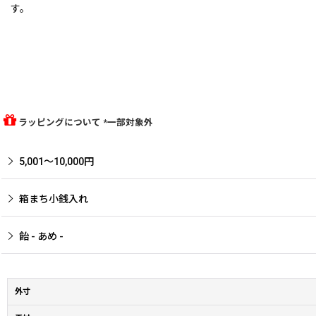
す。
ラッピングについて *一部対象外
5,001〜10,000円
箱まち小銭入れ
飴 - あめ -
外寸