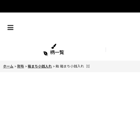
柄一覧
ホーム
>
財布
>
箱まち小銭入れ
>
飴 箱まち小銭入れ［t］