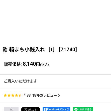
飴 箱まち小銭入れ［t］
[
71740
]
8,140
販売価格
:
円
(税込)
ご購入いただけます
18
件のレビュー
4.88
Facebookでシェア