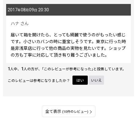
2017
08
09
20:30
年
月
日
ハナ
さん
届いて箱を開けたら、とっても綺麗で使うのがもったい感じ
です。小さいカバンの時に重宝しそうです。東京に行った時
是非浅草店に行って他の商品の実物を見たいです。ショップ
の方も丁寧に対応して頂き有り難うございました。
1
1
人中、
人の方が、｢このレビューが参考になった｣と投票しています。
このレビューは参考になりましたか？
はい
いいえ
全て表示
(10件のレビュー)