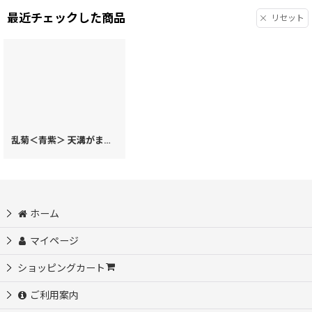
最近チェックした商品
リセット
乱菊＜青紫＞ 天溝がま口［t］
[
72731
]
ホーム
マイページ
ショッピングカート
ご利用案内