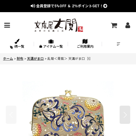
会員登録で
5%OFF
＆
2％
ポイントGET！
柄一覧
アイテム一覧
ご利用案内
ホーム
>
財布
>
天溝がま口
>
乱菊＜青紫＞ 天溝がま口［t］