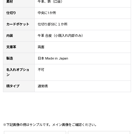
素材
牛革、鉄（口金）
仕切り
中央に1か所
カードポケット
仕切り部分に１か所
内装
牛革 合皮（小銭入れ内部のみ）
文庫革
両面
製造
日本 Made in Japan
名入れオプショ
不可
ン
柄タイプ
通常柄
※下記画像の柄はサンプルです。メイン画像をご確認ください。