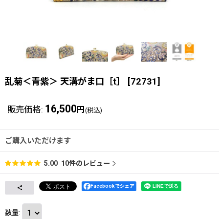
乱菊＜青紫＞ 天溝がま口［t］
[
72731
]
16,500
販売価格
:
円
(税込)
ご購入いただけます
10
件のレビュー
5.00
Facebookでシェア
数量
: