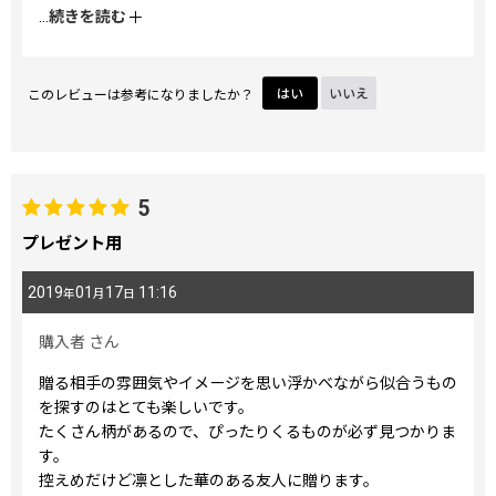
とても身軽になりました。
...
続きを読む
がま口のパチンッという音も小気味よく、
お気に入りの小物を常に身近に感じ、気分も上がります。
とても良い買い物でした。
このレビューは参考になりましたか？
はい
いいえ
5
プレゼント用
2019
01
17
11:16
年
月
日
購入者
さん
贈る相手の雰囲気やイメージを思い浮かべながら似合うもの
を探すのはとても楽しいです。
たくさん柄があるので、ぴったりくるものが必ず見つかりま
す。
控えめだけど凛とした華のある友人に贈ります。