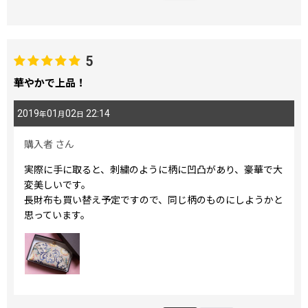
5
華やかで上品！
2019
01
02
22:14
年
月
日
購入者
さん
実際に手に取ると、刺繍のように柄に凹凸があり、豪華で大
変美しいです。
長財布も買い替え予定ですので、同じ柄のものにしようかと
思っています。