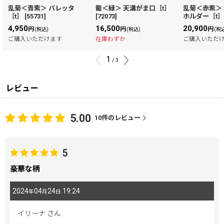
乱菊＜青紫＞ バレッタ
龍＜緑＞ 天溝がま口［t］
乱菊＜赤紫＞
［t］
[
55731
]
[
72073
]
ホルダー［t
4,950
16,500
20,900
円
円
円
(税込)
(税込)
(税
ご購入いただけます
在庫わずか
ご購入いただ
1
/
3
レビュー
5.00
10
件のレビュー
5
豪華な柄
2024
04
24
19:24
年
月
日
イリーナ
さん