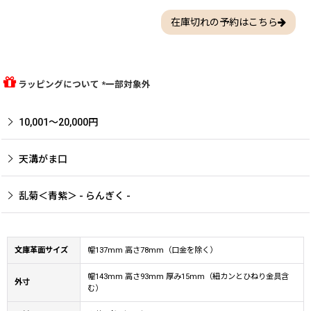
在庫切れの予約はこちら
ラッピングについて *一部対象外
10,001〜20,000円
天溝がま口
乱菊＜青紫＞ - らんぎく -
文庫革面サイズ
幅137mm 高さ78mm（口金を除く）
幅143mm 高さ93mm 厚み15mm（紐カンとひねり金具含
外寸
む）