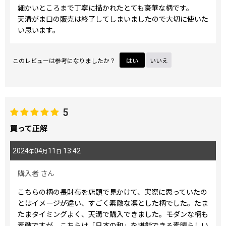
細かいところまで丁寧に描かれたとても豪華な柄です。
天溝がま口の販売は終了してしまいましたので大切に使いた
い思います。
このレビューは参考になりましたか？
はい
いいえ
5
買って正解
2024
04
11
13:42
年
月
日
購入者
さん
こちらの柄の長財布を店頭で見かけて、実際に思っていたの
とはイメージが違い、すごく素敵な凛とした柄でした。たま
たまタイミングよく、天溝で購入できました。モダンな柄も
素敵ですが、こちらは「日本の和」を堪能できる素晴らしい