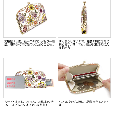
文庫屋「大関」数十年のロングセラー商
すっきりと薄いので、和装の時には帯に
品。親子３代でご愛用いただくことも…
挟めます。薄くても小銭が30枚は楽に入
る収納力
カードや名刺はもちろん、お札は3つ折
小さめバッグの時にも活躍できるスタイ
り、もしくは4つ折りでしまえます
ル