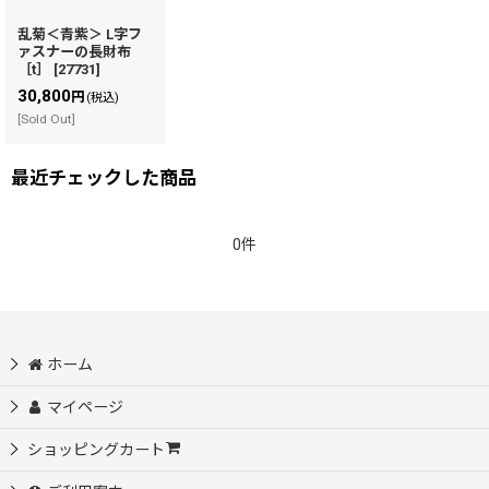
乱菊＜青紫＞ L字フ
ァスナーの長財布
［t］
[
27731
]
30,800
円
(税込)
[Sold Out]
最近チェックした商品
0件
ホーム
マイページ
ショッピングカート