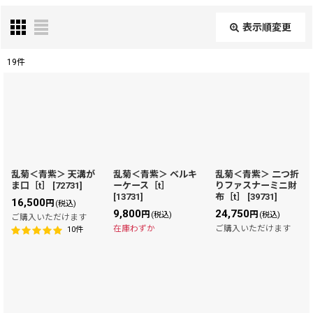
表示順変更
閉じる
19
件
表示数
:
在庫あり
並び順
:
乱菊＜青紫＞ 天溝が
乱菊＜青紫＞ ベルキ
乱菊＜青紫＞ 二つ折
ま口［t］
[
72731
]
ーケース［t］
りファスナーミニ財
絞り込む
[
13731
]
布［t］
[
39731
]
16,500
円
(税込)
9,800
24,750
円
円
(税込)
(税込)
ご購入いただけます
在庫わずか
ご購入いただけます
10
件