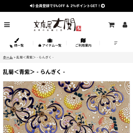
会員登録で
5%OFF
＆
2％
ポイントGET！
柄一覧
アイテム一覧
ご利用案内
ホーム
>
乱菊＜青紫＞ - らんぎく -
乱菊＜青紫＞ - らんぎく -