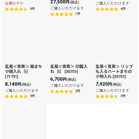
27,500
円
(税込)
在庫わずか
ご購入いただけます
ご購入いただけます
4
件
4
件
1
件
乱菊＜青紫＞ 箱まち
乱菊＜青紫＞ 印鑑入
乱菊＜青紫＞ リップ
小銭入れ［t］
れ［t］
[
30731
]
も入るハートまちの
[
71731
]
小物入れ
[
20731
]
6,700
円
(税込)
8,140
7,920
円
円
(税込)
(税込)
ご購入いただけます
ご購入いただけます
ご購入いただけます
2
件
3
件
3
件