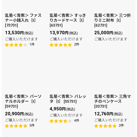
乱菊＜青紫＞ ファス
乱菊＜青紫＞ すっき
乱菊＜青紫＞ 三つ折
ナー小銭入れ［t］
りカードケース［t］
りミニ財布［t］
[
73731
]
[
63731
]
[
62731
]
13,530
13,970
25,000
円
円
円
(税込)
(税込)
(税込)
ご購入いただけます
ご購入いただけます
ご購入いただけます
1
件
2
件
乱菊＜青紫＞ パーソ
乱菊＜青紫＞ バレッ
乱菊＜青紫＞ 三角マ
ナルホルダー［t］
タ［t］
[
55731
]
チのペンケース
[
59731
]
[
33731
]
4,950
円
(税込)
20,900
12,760
円
円
(税込)
(税込)
ご購入いただけます
ご購入いただけます
ご購入いただけます
4
件
5
件
2
件