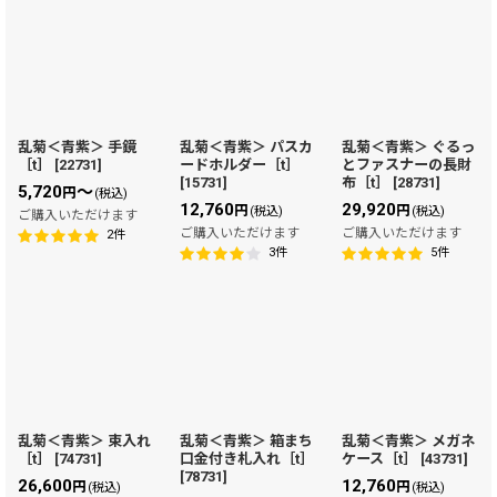
乱菊＜青紫＞ 手鏡
乱菊＜青紫＞ パスカ
乱菊＜青紫＞ ぐるっ
［t］
[
22731
]
ードホルダー［t］
とファスナーの長財
[
15731
]
布［t］
[
28731
]
5,720
～
円
(税込)
12,760
29,920
円
円
(税込)
(税込)
ご購入いただけます
ご購入いただけます
ご購入いただけます
2
件
3
件
5
件
乱菊＜青紫＞ 束入れ
乱菊＜青紫＞ 箱まち
乱菊＜青紫＞ メガネ
［t］
[
74731
]
口金付き札入れ［t］
ケース［t］
[
43731
]
[
78731
]
26,600
12,760
円
円
(税込)
(税込)