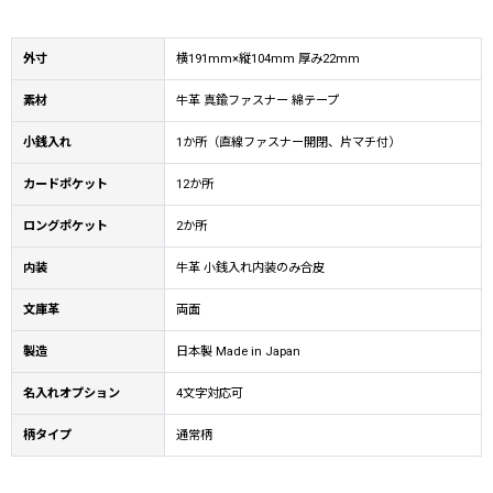
外寸
横191mm×縦104mm 厚み22mm
素材
牛革 真鍮ファスナー 綿テープ
小銭入れ
1か所（直線ファスナー開閉、片マチ付）
カードポケット
12か所
ロングポケット
2か所
内装
牛革 小銭入れ内装のみ合皮
文庫革
両面
製造
日本製 Made in Japan
名入れオプション
4文字対応可
柄タイプ
通常柄