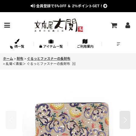
会員登録で
5%OFF
＆
2％
ポイントGET！
柄一覧
アイテム一覧
ご利用案内
ホーム
>
財布
>
ぐるっとファスナーの長財布
>
乱菊＜青紫＞ ぐるっとファスナーの長財布［t］