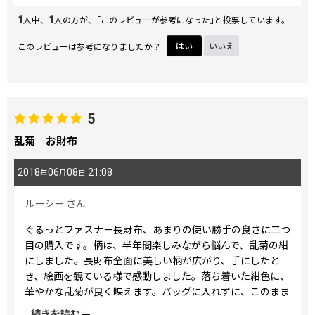
1
1
人中、
人の方が、｢このレビューが参考になった｣と投票しています。
このレビューは参考になりましたか？
はい
いいえ
5
乱菊 お財布
2018
06
08
21:08
年
月
日
ルーシー
さん
ぐるっとファスナー長財布、あまりの使い勝手の良さに二つ
目の購入です。柄は、半年間楽しみながら悩んで、乱菊の紺
にしました。長財布全面に美しい柄が広がり、手にしたと
き、絵画を観ている様で感動しました。落ち着いた紺色に、
華やかな乱菊が良く映えます。バッグに入れずに、このまま
持ち歩いても装いの一部として重宝しそうです。芸術品を普
...
続きを読む