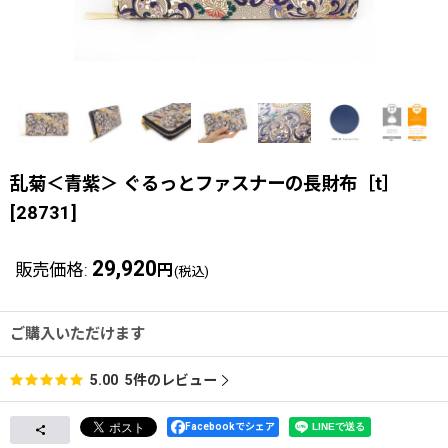
乱菊＜青紫＞ ぐるっとファスナーの長財布［t］
[
28731
]
29,920
販売価格
:
円
(税込)
ご購入いただけます
5
件のレビュー
5.00
Facebookでシェア