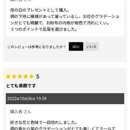
母の日のプレゼントとして購入。
柄の下地に模様があって凝っているし、お花のグラデーショ
ンがとても綺麗で、お財布の内側が紺色で汚れにくい。
３つのポイントで乱菊を選びました。
このレビューは参考になりましたか？
はい
いいえ
5
とても素敵です
2022
10
06
19:39
年
月
日
購入者
さん
好きな花と色味で一目惚れしました。
柄の青から紫のグラデーションがとても美しくてクールで