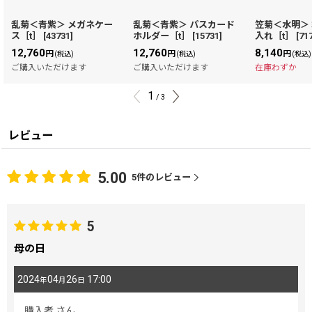
乱菊＜青紫＞ メガネケー
乱菊＜青紫＞ パスカード
笠菊＜水明＞
ス［t］
[
43731
]
ホルダー［t］
[
15731
]
入れ［t］
[
71
12,760
12,760
8,140
円
円
円
(税込)
(税込)
(税込)
ご購入いただけます
ご購入いただけます
在庫わずか
1
/
3
レビュー
5.00
5
件のレビュー
5
母の日
2024
04
26
17:00
年
月
日
購入者
さん