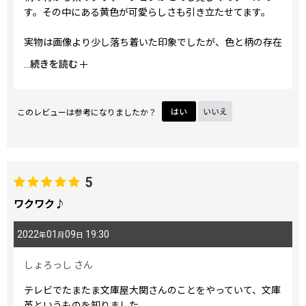
す。その中にある黄色が可愛らしさも引き立たせてます。
実物は画像より少し落ち着いた印象でしたが、色と柄の存在
感が大きいので満足出来ました。このお財布を鞄から取り出
...
続きを読む
すたびに見入ってしまいます。
小銭入れのファスナーの取っ手が少し小さいかなと思います
このレビューは参考になりましたか？
はい
いいえ
が、全体的に使いやすいので購入して良かったです。
5
ワクワク♪
2022
01
09
19:30
年
月
日
しょろっし
さん
テレビでたまたま文庫屋大関さんのことをやっていて、文庫
革というものを知りました。