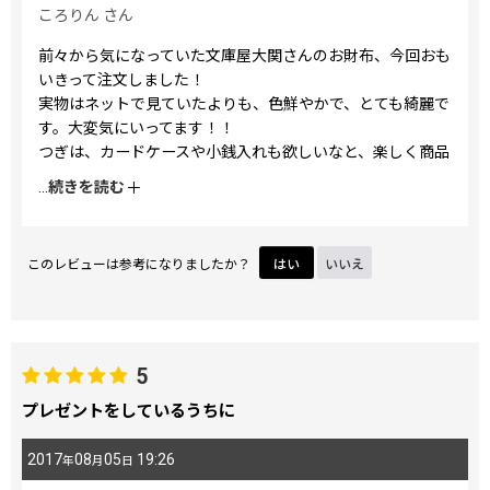
ころりん
さん
前々から気になっていた文庫屋大関さんのお財布、今回おも
いきって注文しました！
実物はネットで見ていたよりも、色鮮やかで、とても綺麗で
す。大変気にいってます！！
つぎは、カードケースや小銭入れも欲しいなと、楽しく商品
を見ています。
...
続きを読む
また、ぜひ購入したいと思います。
このレビューは参考になりましたか？
はい
いいえ
5
プレゼントをしているうちに
2017
08
05
19:26
年
月
日