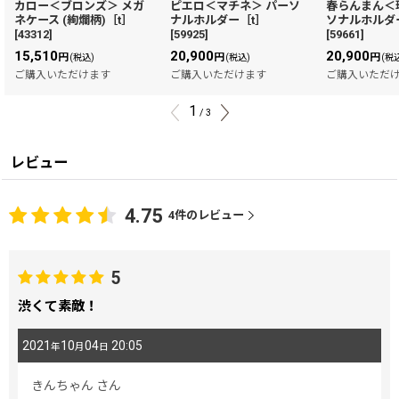
カロー＜ブロンズ＞ メガ
ピエロ＜マチネ＞ パーソ
春らんまん＜
ネケース (絢爛柄)［t］
ナルホルダー［t］
ソナルホルダ
[
43312
]
[
59925
]
[
59661
]
15,510
20,900
20,900
円
円
円
(税込)
(税込)
(税
ご購入いただけます
ご購入いただけます
ご購入いただ
1
/
3
レビュー
4.75
4
件のレビュー
5
渋くて素敵！
2021
10
04
20:05
年
月
日
きんちゃん
さん