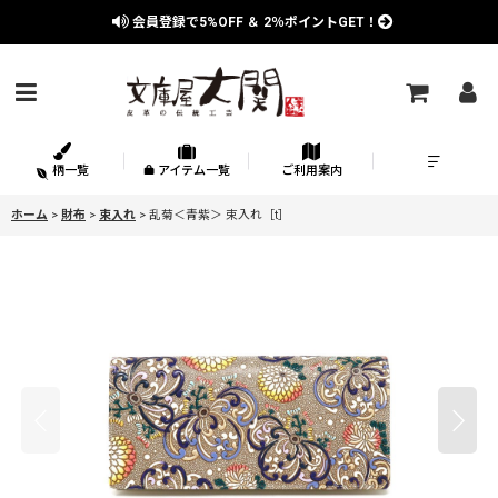
会員登録で
5%OFF
＆
2％
ポイントGET！
柄一覧
アイテム一覧
ご利用案内
ホーム
>
財布
>
束入れ
>
乱菊＜青紫＞ 束入れ［t］