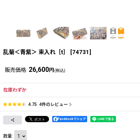
乱菊＜青紫＞ 束入れ［t］
[
74731
]
26,600
販売価格
:
円
(税込)
在庫わずか
4
件のレビュー
4.75
Facebookでシェア
数量
: