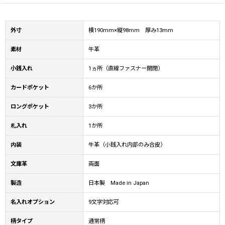
外寸
横190mm×縦98mm 厚み13mm
素材
牛革
小銭入れ
1ヵ所（直線ファスナー開閉）
カードポケット
6か所
ロングポケット
3か所
札入れ
1か所
内装
牛革（小銭入れ内部のみ合皮）
文庫革
両面
製造
日本製 Made in Japan
名入れオプション
9文字対応可
柄タイプ
通常柄