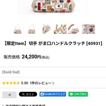
【限定Item】切手 がま口ハンドルクラッチ
[
40931
]
24,200
販売価格
:
円
(税込)
[Sold Out]
1
件のレビュー
5.00
Facebookでシェア