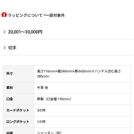
ラッピングについて *一部対象外
20,001〜30,000円
切手
高さ116mm×幅240mm×厚み50mm※ハンドル含む高さ
外寸
285mm
素材
牛革 他
口金
鉄製（口金幅 195mm）
カードポケット
3か所
ロングポケット
1か所
内装
シャンタン（布）