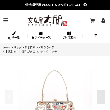
会員登録で
5%OFF
＆
2％
ポイントGET！
柄一覧
アイテム一覧
ご利用案内
ホーム
>
バッグ
>
がま口ハンドルクラッチ
>
【限定Item】切手 がま口ハンドルクラッチ