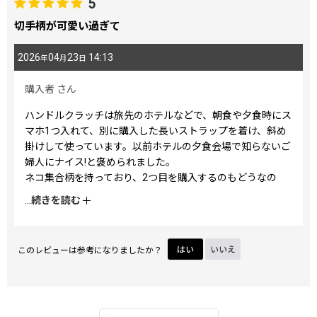
5
切手柄が可愛い過ぎて
2026
04
23
14:13
年
月
日
購入者
さん
ハンドルクラッチは旅先のホテルなどで、朝食や夕食時にス
マホ1つ入れて、別に購入した長いストラップを着け、斜め
掛けして使っています。以前ホテルの夕食会場で知らないご
婦人にナイス!と褒められました。
ネコ集合柄を持っており、2つ目を購入するのもどうなの
か…と悩みましたが切手柄に負けました(笑)
...
続きを読む
もったいないので、どんどん使いたいと思います。
このレビューは参考になりましたか？
はい
いいえ