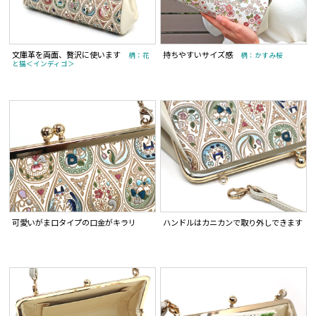
文庫革を両面、贅沢に使います
持ちやすいサイズ感
柄：花
柄：かすみ桜
と猫＜インディゴ＞
可愛いがま口タイプの口金がキラリ
ハンドルはカニカンで取り外しできます