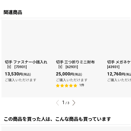
関連商品
切手 ファスナー小銭入れ
切手 三つ折りミニ財布
切手 メガネケ
［t］
[
73931
]
［t］
[
62931
]
[
43931
]
13,530
25,000
12,760
円
円
円
(税込)
(税込)
(税
ご購入いただけます
ご購入いただけます
ご購入いただ
1
件
1
/
3
この商品を買った人は、こんな商品も買っています