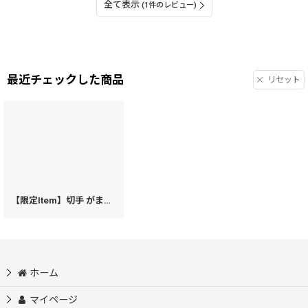
全て表示
(1件のレビュー)
最近チェックした商品
リセット
【限定Item】切手 がま口ハンドルクラッチ
[
40931
]
ホーム
マイページ