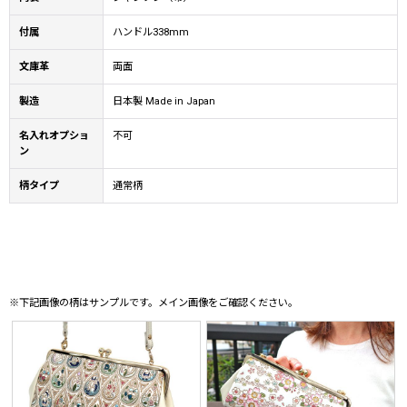
付属
ハンドル338mm
文庫革
両面
製造
日本製 Made in Japan
名入れオプショ
不可
ン
柄タイプ
通常柄
※下記画像の柄はサンプルです。メイン画像をご確認ください。