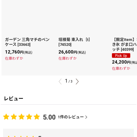
ガーデン 三角マチのペン
垣根菊 束入れ［t］
【限定Item
ケース
[
33663
]
[
74520
]
き氷 がま口
ッチ
[
40399
]
12,760
26,600
円
円
(税込)
(税込)
在庫わずか
在庫わずか
24,200
円
(税
在庫わずか
1
/
3
レビュー
5.00
1
件のレビュー