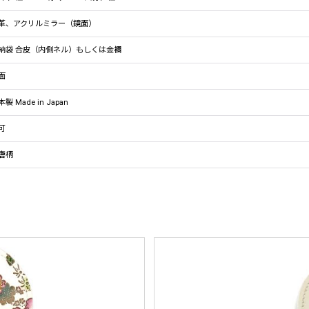
革、アクリルミラー（鏡面）
納袋 合皮（内側ネル）もしくは金襴
面
製 Made in Japan
可
唐柄