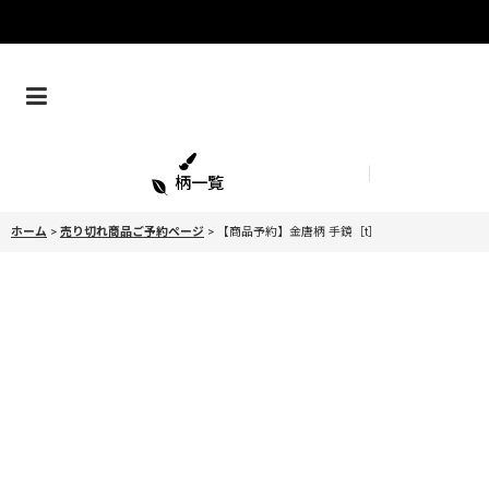
柄一覧
ホーム
>
売り切れ商品ご予約ページ
>
【商品予約】金唐柄 手鏡［t］