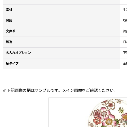
素材
牛
付属
収
文庫革
片
製造
日本
名入れオプション
不
柄タイプ
金
※下記画像の柄はサンプルです。メイン画像をご確認ください。