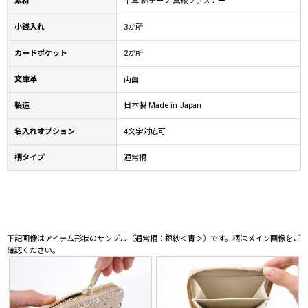
素材
牛革 綿テープ 真鍮ファスナー
小銭入れ
3か所
カードポケット
2か所
文庫革
両面
製造
日本製 Made in Japan
名入れオプション
4文字対応可
柄タイプ
通常柄
下記画像はアイテム形状のサンプル（通常柄：錦紗＜青＞）です。柄はメイン画像をご
確認ください。