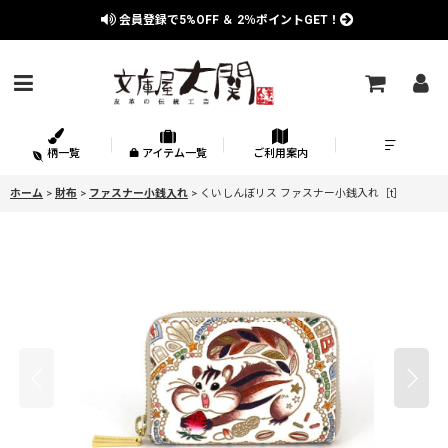
会員登録で
5%OFF
＆
2％
ポイントGET！
柄一覧
アイテム一覧
ご利用案内
ホーム
>
財布
>
ファスナー小銭入れ
>
くいしんぼリス ファスナー小銭入れ［t］