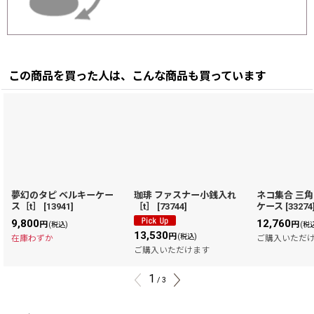
この商品を買った人は、こんな商品も買っています
夢幻のタピ ベルキーケー
珈琲 ファスナー小銭入れ
ネコ集合 三
ス［t］
[
13941
]
［t］
[
73744
]
ケース
[
33274
9,800
12,760
円
円
(税込)
(税
13,530
円
(税込)
在庫わずか
ご購入いただ
ご購入いただけます
1
/
3