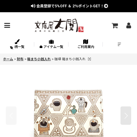
会員登録で
5%OFF
＆
2％
ポイントGET！
柄一覧
アイテム一覧
ご利用案内
ホーム
>
財布
>
箱まち小銭入れ
>
珈琲 箱まち小銭入れ［t］