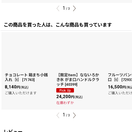
1
/
3
この商品を買った人は、こんな商品も買っています
チョコレート 箱まち小銭
【限定Item】なないろか
フルーツパン
入れ［t］
[
71743
]
き氷 がま口ハンドルクラ
口［t］
[
7293
ッチ
[
40399
]
8,140
16,500
円
円
(税込)
(税
ご購入いただけます
ご購入いただ
24,200
円
(税込)
在庫わずか
1
/
3
レビュー