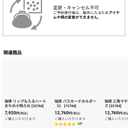
変更・キャンセル不可
ご予約受付後は、製作に入るため
アイテ
ムや柄の変更ができません
。
関連商品
珈琲 リップも入るハート
珈琲 パスカードホルダー
珈琲 三角マ
まちの小物入れ
[
20744
]
［t］
[
15744
]
ス
[
33744
]
7,920
12,760
12,760
円
円
円
(税込)
(税込)
(税
ご購入いただけます
ご購入いただけます
ご購入いただ
2
件