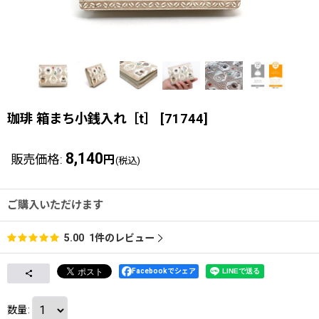
珈琲 箱まち小銭入れ［t］
[
71744
]
8,140
販売価格
:
円
(税込)
ご購入いただけます
1
件のレビュー
5.00
Facebookでシェア
数量
: