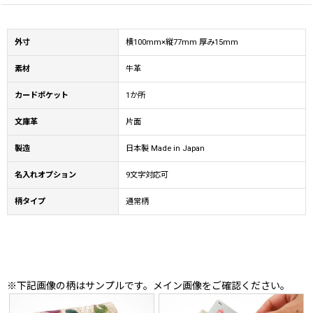
外寸
横100mm×縦77mm 厚み15mm
素材
牛革
カードポケット
1か所
文庫革
片面
製造
日本製 Made in Japan
名入れオプション
9文字対応可
柄タイプ
通常柄
※下記画像の柄はサンプルです。メイン画像をご確認ください。