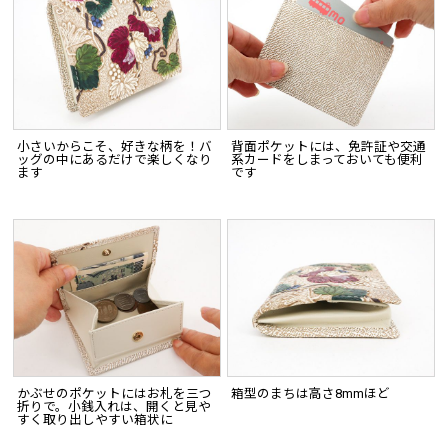
小さいからこそ、好きな柄を！バ
背面ポケットには、免許証や交通
ッグの中にあるだけで楽しくなり
系カードをしまっておいても便利
ます
です
かぶせのポケットにはお札を三つ
箱型のまちは高さ8mmほど
折りで。小銭入れは、開くと見や
すく取り出しやすい箱状に