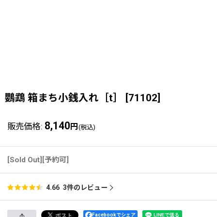
鸚鵡 箱まち小銭入れ［t］
[
71102
]
8,140
販売価格
:
円
(税込)
[Sold Out][予約可]
3
件のレビュー
4.66
Facebookでシェア