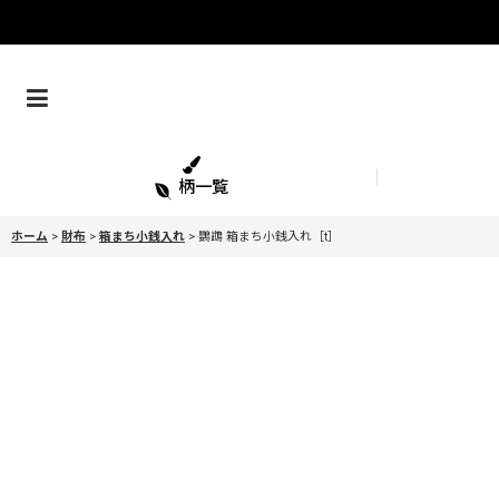
柄一覧
ホーム
>
財布
>
箱まち小銭入れ
>
鸚鵡 箱まち小銭入れ［t］