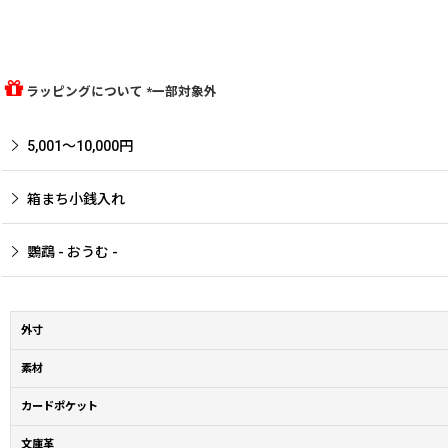
ラッピングについて *一部対象外
5,001〜10,000円
箱まち小銭入れ
鸚鵡 - おうむ -
外寸
素材
カードポケット
文庫革