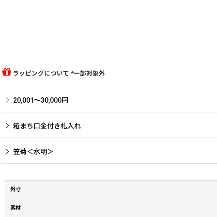
ラッピングについて *一部対象外
20,001〜30,000円
箱まち口金付き札入れ
笠菊＜水明＞
外寸
素材