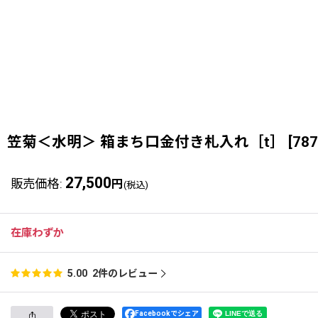
笠菊＜水明＞ 箱まち口金付き札入れ［t］
[
787
27,500
販売価格
:
円
(税込)
在庫わずか
2
件のレビュー
5.00
Facebookでシェア