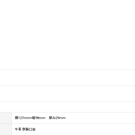
横127mm×縦98mm 厚み29mm
牛革 鉄製口金