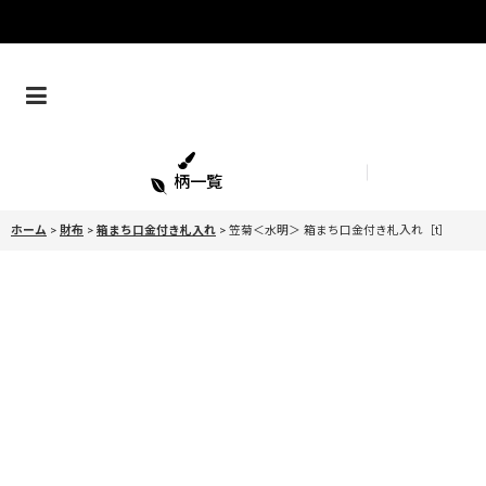
柄一覧
ホーム
>
財布
>
箱まち口金付き札入れ
>
笠菊＜水明＞ 箱まち口金付き札入れ［t］