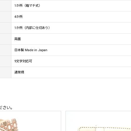
1か所（箱マチ式）
4か所
1か所（内部に仕切あり）
両面
日本製 Made in Japan
9文字対応可
通常柄
ださい。