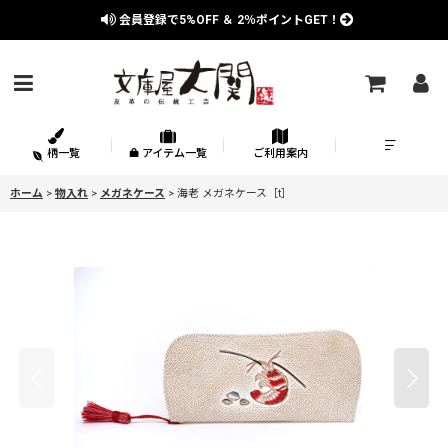
会員登録で
5%OFF
＆
2％
ポイントGET！
柄一覧
アイテム一覧
ご利用案内
ホーム
>
物入れ
>
メガネケース
>
海老 メガネケース［t］