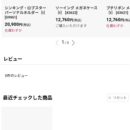
シンキング・ロブスター
ソーイング メガネケース
プチリボン 
パーソナルホルダー［t］
［t］
[
43622
]
［t］
[
43621
]
[
59961
]
12,760
12,760
円
円
(税込)
(税
20,900
円
(税込)
ご購入いただけます
在庫わずか
在庫わずか
1
/
3
レビュー
0
件のレビュー
最近チェックした商品
リセット