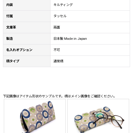
内装
キルティング
付属
タッセル
文庫革
両面
製造
日本製 Made in Japan
名入れオプション
不可
柄タイプ
通常柄
下記画像はアイテム形状のサンプルです。柄はメイン画像をご確認ください。