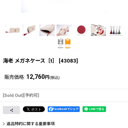
海老 メガネケース［t］
[
43083
]
12,760
販売価格
:
円
(税込)
[Sold Out][予約可]
Facebookでシェア
返品特約に関する重要事項