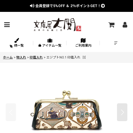
会員登録で
5%OFF
＆
2％
ポイントGET！
柄一覧
アイテム一覧
ご利用案内
ホーム
>
物入れ
>
印鑑入れ
>
エジプトNO.1 印鑑入れ［t］