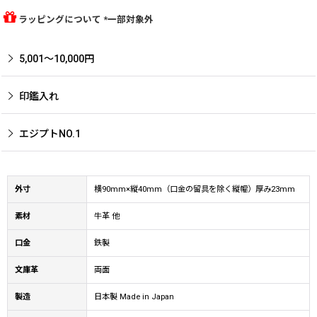
ラッピングについて *一部対象外
5,001〜10,000円
印鑑入れ
エジプトNO.1
外寸
横90mm×縦40mm（口金の留具を除く縦幅）厚み23mm
素材
牛革 他
口金
鉄製
文庫革
両面
製造
日本製 Made in Japan