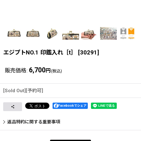
エジプトNO.1 印鑑入れ［t］
[
30291
]
6,700
販売価格
:
円
(税込)
[Sold Out][予約可]
Facebookでシェア
返品特約に関する重要事項