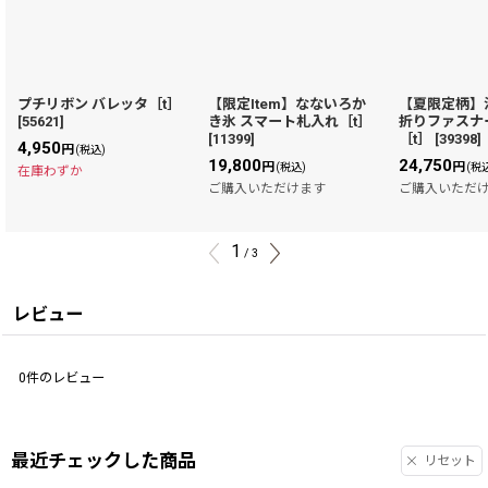
プチリボン バレッタ［t］
【限定Item】なないろか
【夏限定柄】
[
55621
]
き氷 スマート札入れ［t］
折りファスナ
[
11399
]
［t］
[
39398
]
4,950
円
(税込)
19,800
24,750
円
円
(税込)
(税
在庫わずか
ご購入いただけます
ご購入いただ
1
/
3
レビュー
0
件のレビュー
最近チェックした商品
リセット