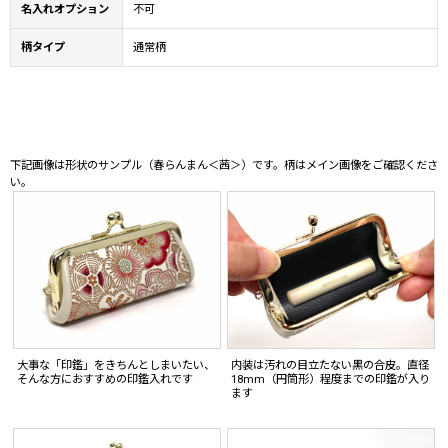
名入れオプション
不可
柄タイプ
通常柄
下記画像は形状のサンプル（春らんまん＜茜＞）です。柄はメイン画像をご確認くださ
い。
大事な「印鑑」をきちんとしまいたい、
内装は汚れの目立たない黒の合皮。直径
そんな方におすすめの印鑑入れです
18mm（円筒形）程度までの印鑑が入り
ます