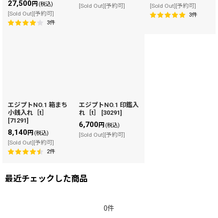
27,500
円
(税込)
[Sold Out][予約可]
[Sold Out][予約可]
[Sold Out][予約可]
3
件
3
件
エジプトNO.1 箱まち
エジプトNO.1 印鑑入
小銭入れ［t］
れ［t］
[
30291
]
[
71291
]
6,700
円
(税込)
8,140
円
(税込)
[Sold Out][予約可]
[Sold Out][予約可]
2
件
最近チェックした商品
0件