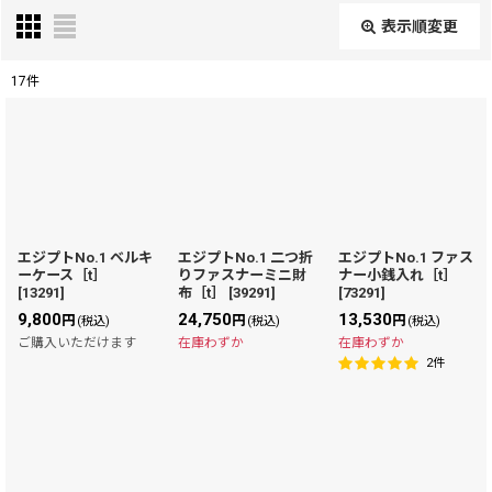
表示順変更
閉じる
17
件
表示数
:
在庫あり
並び順
:
エジプトNo.1 ベルキ
エジプトNo.1 二つ折
エジプトNo.1 ファス
ーケース［t］
りファスナーミニ財
ナー小銭入れ［t］
絞り込む
[
13291
]
布［t］
[
39291
]
[
73291
]
9,800
24,750
13,530
円
円
円
(税込)
(税込)
(税込)
ご購入いただけます
在庫わずか
在庫わずか
2
件