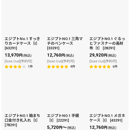
エジプトNo.1 すっき
エジプトNO.1 三角マ
エジプトNO.1 ぐるっ
りカードケース［t］
チのペンケース
とファスナーの長財
[
63291
]
[
33291
]
布［t］
[
28291
]
13,970
12,760
29,920
円
円
円
(税込)
(税込)
(税込)
[Sold Out][予約可]
[Sold Out][予約可]
[Sold Out][予約可]
1
件
4
件
6
件
エジプトNO.1 箱まち
エジプトNO.1 手鏡
エジプトNO.1 メガネ
口金付き札入れ［t］
［t］
[
22291
]
ケース［t］
[
43291
]
[
78291
]
5,720
～
12,760
円
円
(税込)
(税込)