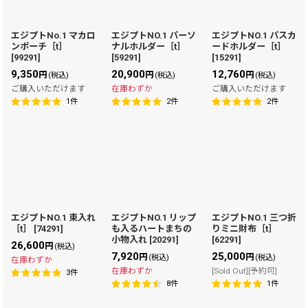
エジプトNo.1 マカロ
エジプトNO.1 パーソ
エジプトNO.1 パスカ
ンポーチ［t］
ナルホルダー［t］
ードホルダー［t］
[
99291
]
[
59291
]
[
15291
]
9,350
20,900
12,760
円
円
円
(税込)
(税込)
(税込)
ご購入いただけます
在庫わずか
ご購入いただけます
1
件
2
件
2
件
エジプトNO.1 束入れ
エジプトNO.1 リップ
エジプトNO.1 三つ折
［t］
[
74291
]
も入るハートまちの
りミニ財布［t］
小物入れ
[
20291
]
[
62291
]
26,600
円
(税込)
7,920
25,000
円
円
(税込)
(税込)
在庫わずか
在庫わずか
[Sold Out][予約可]
3
件
8
件
1
件