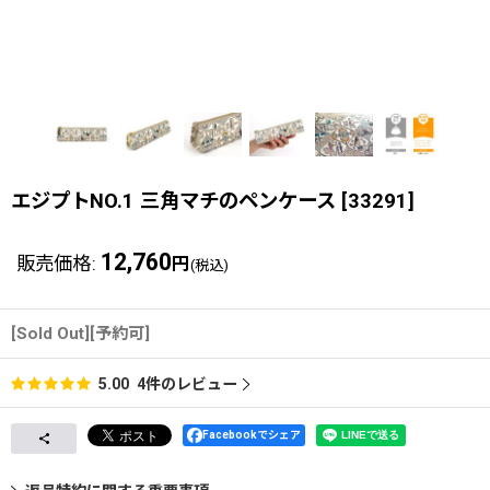
エジプトNO.1 三角マチのペンケース
[
33291
]
12,760
販売価格
:
円
(税込)
[Sold Out][予約可]
4
件のレビュー
5.00
Facebookでシェア