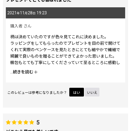
プレゼントでとても喜ばれました
2021
11
28
19:23
年
月
日
購入者
さん
柄は決めていたのですが色々見てこれに決めました。
ラッピングをしてもらったのでプレゼントを目の前で開けて
くれて実際のペンケースを見たときにとても細やかで繊細で
綺麗で良いものを贈ることができてよかった思いました。
梱包もとても丁寧にしてくださっていて至るところに感動し
ました。
...
続きを読む
同じ柄のシリーズでまたプレゼントに購入したいと思いま
す。
このレビューは参考になりましたか？
はい
いいえ
5