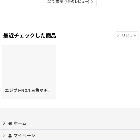
全て表示
(4件のレビュー)
最近チェックした商品
リセット
エジプトNO.1 三角マチのペンケース
[
33291
]
ホーム
マイページ