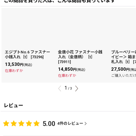
この商品を買った人は、こんな商品も買っています
エジプトNo.6 ファスナー
金唐小花 ファスナー小銭
ブルーベリー
小銭入れ［t］
[
73296
]
入れ（金唐柄）［t］
イビー＞ 箱
[
73911
]
札入れ［t］
[
13,530
円
(税込)
14,850
27,500
円
円
(税込)
(税
在庫わずか
在庫わずか
ご購入いただ
1
/
3
レビュー
5.00
4
件のレビュー