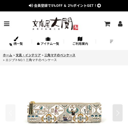
会員登録で
5%OFF
＆
2％
ポイントGET！
柄一覧
アイテム一覧
ご利用案内
ホーム
>
文具・インテリア
>
三角マチのペンケース
>
エジプトNO.1 三角マチのペンケース