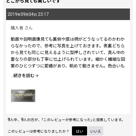
どこから見ても美しいです
2019
09
04
23:17
年
月
日
購入者
さん
動画や説明画像見ても裏側や底は柄がどうなってるのかわか
らなかったので、参考に写真を上げておきます。表裏どちら
から見ても同じに見えるように型押しされていて、真ん中の
重なりの部分も丁寧に仕上げられています。細かく繊細な図
案のひとつずつに愛嬌があり、眺めて飽きません。色合いも
上品で、金彩と錆色にブルーグリーンがとても素敵です。こ
...
続きを読む
の柄で是非ブックカバーも作っていただきたいです。
9
9
人中、
人の方が、｢このレビューが参考になった｣と投票しています。
このレビューは参考になりましたか？
はい
いいえ