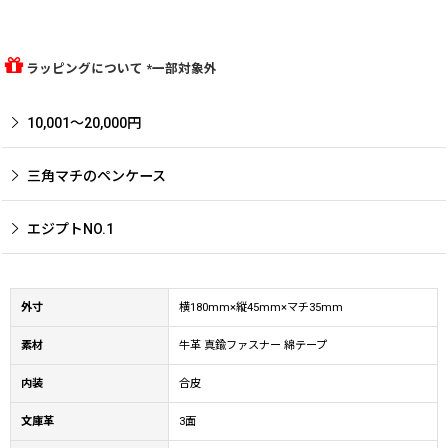
ラッピングについて *一部対象外
10,001〜20,000円
三角マチのペンケース
エジプトNO.1
外寸
横180mm×縦45mm×マチ35mm
素材
牛革 真鍮ファスナー 綿テープ
内装
合皮
文庫革
3面