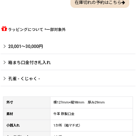
在庫切れの予約はこちら
ラッピングについて *一部対象外
20,001〜30,000円
箱まち口金付き札入れ
孔雀 - くじゃく -
外寸
横127mm×縦98mm 厚み29mm
素材
牛革 鉄製口金
小銭入れ
1か所（箱マチ式）