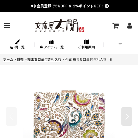
会員登録で
5%OFF
＆
2％
ポイントGET！
柄一覧
アイテム一覧
ご利用案内
ホーム
>
財布
>
箱まち口金付き札入れ
>
孔雀 箱まち口金付き札入れ［t］