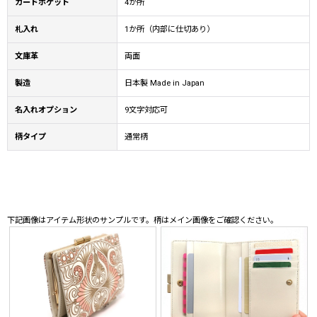
カードポケット
4か所
札入れ
1か所（内部に仕切あり）
文庫革
両面
製造
日本製 Made in Japan
名入れオプション
9文字対応可
柄タイプ
通常柄
下記画像はアイテム形状のサンプルです。柄はメイン画像をご確認ください。