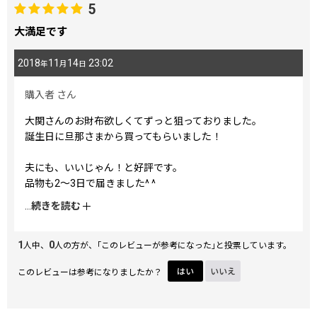
5
大満足です
2018
11
14
23:02
年
月
日
購入者
さん
大関さんのお財布欲しくてずっと狙っておりました。
誕生日に旦那さまから買ってもらいました！
夫にも、いいじゃん！と好評です。
品物も2〜3日で届きました^ ^
柄も素敵なものが多くて悩みましたので、次は夫に柄違いの
...
続きを読む
ものを購入しようと思います。
1
0
人中、
人の方が、｢このレビューが参考になった｣と投票しています。
このレビューは参考になりましたか？
はい
いいえ