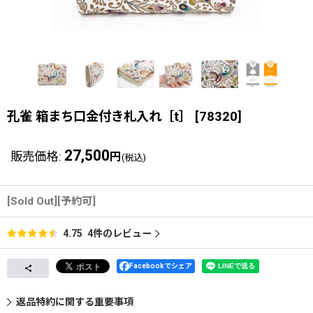
孔雀 箱まち口金付き札入れ［t］
[
78320
]
27,500
販売価格
:
円
(税込)
[Sold Out][予約可]
4
件のレビュー
4.75
Facebookでシェア
返品特約に関する重要事項