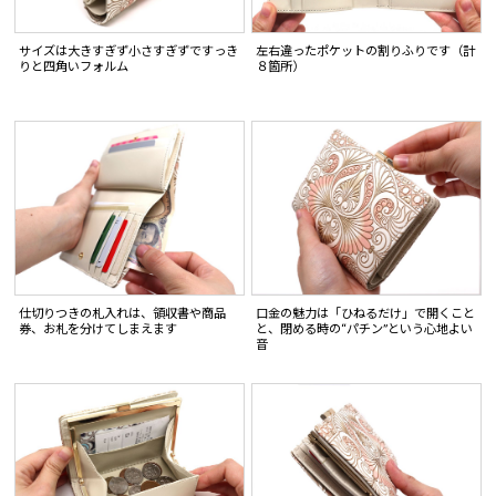
サイズは大きすぎず小さすぎずですっき
左右違ったポケットの割りふりです（計
りと四角いフォルム
８箇所）
仕切りつきの札入れは、領収書や商品
口金の魅力は「ひねるだけ」で開くこと
券、お札を分けてしまえます
と、閉める時の“パチン”という心地よい
音