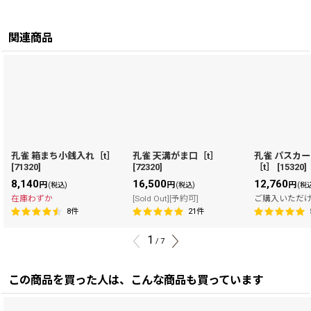
関連商品
孔雀 箱まち小銭入れ［t］
孔雀 天溝がま口［t］
孔雀 パスカ
[
71320
]
[
72320
]
［t］
[
15320
]
8,140
16,500
12,760
円
円
円
(税込)
(税込)
(税
在庫わずか
[Sold Out][予約可]
ご購入いただ
8
件
21
件
1
/
7
この商品を買った人は、こんな商品も買っています