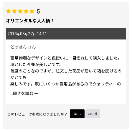
5
オリエンタルな大人柄！
2018
05
27
14:11
年
月
日
どのばん
さん
豪華絢爛なデザインと色使いに一目惚れして購入しました。
凜とした孔雀が美しいです。
毎度のことなのですが、注文した商品が届いて箱を開けるの
がとても
楽しみです。既にいくつか愛用品があるのでクォリティーの
良さは
...
続きを読む
十分にわかっていても、実際に手にするときはとてもわくわ
くします。
孔雀はラッキーモチーフとのことなので贈り物にも良いと思
このレビューは参考になりましたか？
はい
いいえ
います。
何か良いことがありますように！