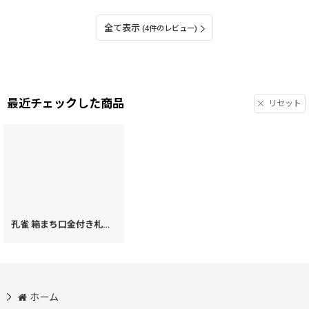
全て表示
(4件のレビュー)
最近チェックした商品
リセット
孔雀 箱まち口金付き札入れ［t］
[
78320
]
ホーム