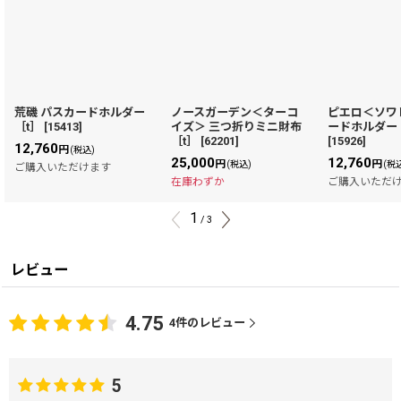
荒磯 パスカードホルダー
ノースガーデン＜ターコ
ピエロ＜ソワ
［t］
[
15413
]
イズ＞ 三つ折りミニ財布
ードホルダー
［t］
[
62201
]
[
15926
]
12,760
円
(税込)
25,000
12,760
円
円
(税込)
(税
ご購入いただけます
在庫わずか
ご購入いただ
1
/
3
レビュー
4.75
4
件のレビュー
5