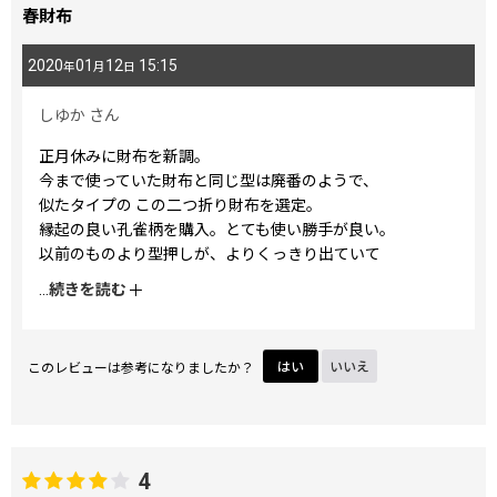
春財布
2020
01
12
15:15
年
月
日
しゆか
さん
正月休みに財布を新調。
今まで使っていた財布と同じ型は廃番のようで、
似たタイプの この二つ折り財布を選定。
縁起の良い孔雀柄を購入。とても使い勝手が良い。
以前のものより型押しが、よりくっきり出ていて
ゴージャスな見映え。
...
続きを読む
このレビューは参考になりましたか？
はい
いいえ
4