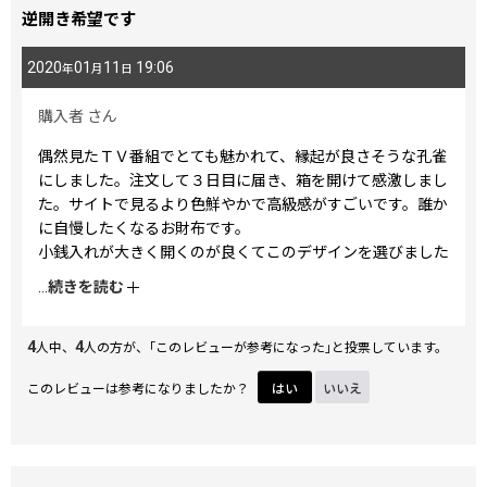
逆開き希望です
2020
01
11
19:06
年
月
日
購入者
さん
偶然見たＴＶ番組でとても魅かれて、縁起が良さそうな孔雀
にしました。注文して３日目に届き、箱を開けて感激しまし
た。サイトで見るより色鮮やかで高級感がすごいです。誰か
に自慢したくなるお財布です。
小銭入れが大きく開くのが良くてこのデザインを選びました
が、もう少しコンパクトサイズ希望です。長財布もギャルソ
...
続きを読む
ンタイプ（小銭入れが箱型に開くもの）をリクエストしま
す。いろんな柄でアイテムを集めていきたいです。
4
4
私は右利きなので、札入れの開きが向かって右側にある状態
人中、
人の方が、｢このレビューが参考になった｣と投票しています。
でガマ口を右手で開けると、小銭がこぼれやすいマチなのが
このレビューは参考になりましたか？
はい
いいえ
残念です。他の方のコメントにないので、私だけかもしれま
せんが、今の作りと逆向きがあればと思いました。