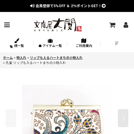
会員登録で
5%OFF
＆
2％
ポイントGET！
柄一覧
アイテム一覧
ご利用案内
ホーム
>
物入れ
>
リップも入るハートまちの小物入れ
>
孔雀 リップも入るハートまちの小物入れ