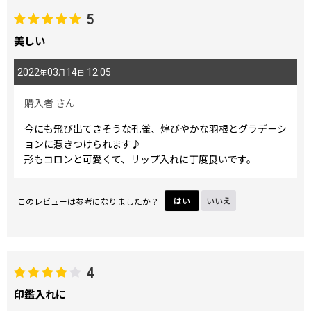
5
美しい
2022
03
14
12:05
年
月
日
購入者
さん
今にも飛び出てきそうな孔雀、煌びやかな羽根とグラデーシ
ョンに惹きつけられます♪
形もコロンと可愛くて、リップ入れに丁度良いです。
このレビューは参考になりましたか？
はい
いいえ
4
印鑑入れに