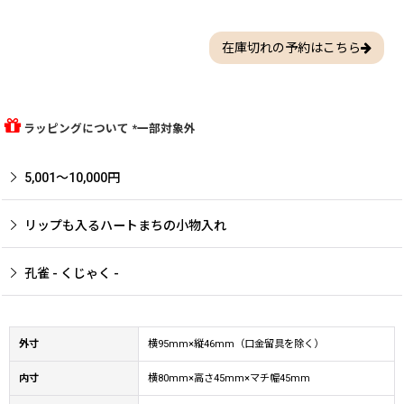
在庫切れの予約はこちら
ラッピングについて *一部対象外
5,001〜10,000円
リップも入るハートまちの小物入れ
孔雀 - くじゃく -
外寸
横95mm×縦46mm（口金留具を除く）
内寸
横80mm×高さ45mm×マチ幅45mm