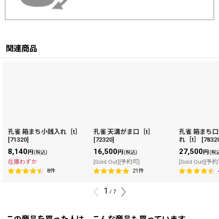
関連商品
孔雀 箱まち小銭入れ［t］
孔雀 天溝がま口［t］
孔雀 箱まち
[
71320
]
[
72320
]
れ［t］
[
7832
8,140
16,500
27,500
円
円
円
(税込)
(税込)
(税
在庫わずか
[Sold Out][予約可]
[Sold Out][予
8
件
21
件
1
/
7