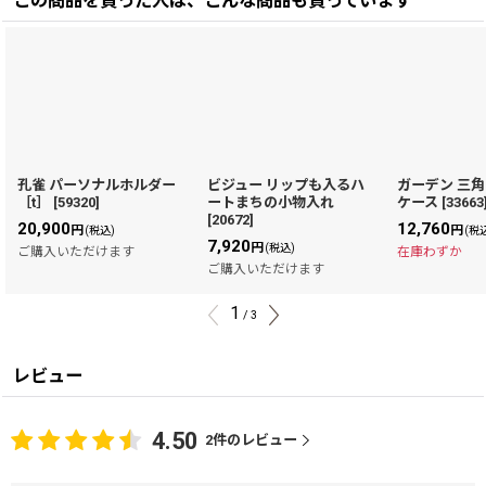
この商品を買った人は、こんな商品も買っています
孔雀 パーソナルホルダー
ビジュー リップも入るハ
ガーデン 三
［t］
[
59320
]
ートまちの小物入れ
ケース
[
33663
[
20672
]
20,900
12,760
円
円
(税込)
(税
7,920
円
(税込)
ご購入いただけます
在庫わずか
ご購入いただけます
1
/
3
レビュー
4.50
2
件のレビュー