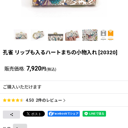
孔雀 リップも入るハートまちの小物入れ
[
20320
]
7,920
販売価格
:
円
(税込)
ご購入いただけます
2
件のレビュー
4.50
Facebookでシェア