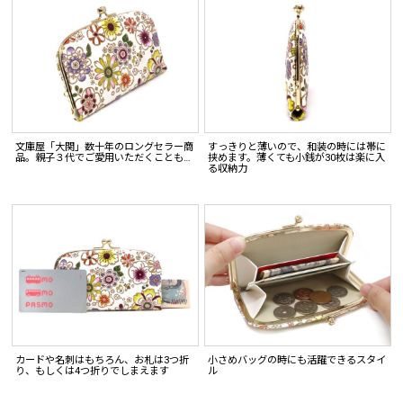
文庫屋「大関」数十年のロングセラー商
すっきりと薄いので、和装の時には帯に
品。親子３代でご愛用いただくことも…
挟めます。薄くても小銭が30枚は楽に入
る収納力
カードや名刺はもちろん、お札は3つ折
小さめバッグの時にも活躍できるスタイ
り、もしくは4つ折りでしまえます
ル