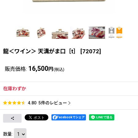
龍＜ワイン＞ 天溝がま口［t］
[
72072
]
16,500
販売価格
:
円
(税込)
在庫わずか
5
件のレビュー
4.80
Facebookでシェア
数量
: