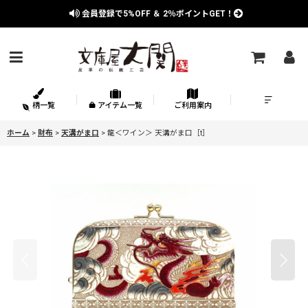
会員登録で
5%OFF
＆
2％
ポイントGET！
柄一覧
アイテム一覧
ご利用案内
ホーム
>
財布
>
天溝がま口
>
龍＜ワイン＞ 天溝がま口［t］