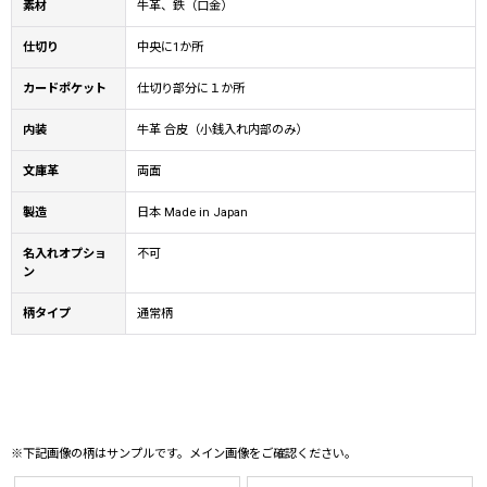
素材
牛革、鉄（口金）
仕切り
中央に1か所
カードポケット
仕切り部分に１か所
内装
牛革 合皮（小銭入れ内部のみ）
文庫革
両面
製造
日本 Made in Japan
名入れオプショ
不可
ン
柄タイプ
通常柄
※下記画像の柄はサンプルです。メイン画像をご確認ください。