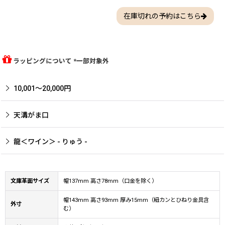
在庫切れの予約はこちら
ラッピングについて *一部対象外
10,001〜20,000円
天溝がま口
龍＜ワイン＞ - りゅう -
文庫革面サイズ
幅137mm 高さ78mm（口金を除く）
幅143mm 高さ93mm 厚み15mm（紐カンとひねり金具含
外寸
む）