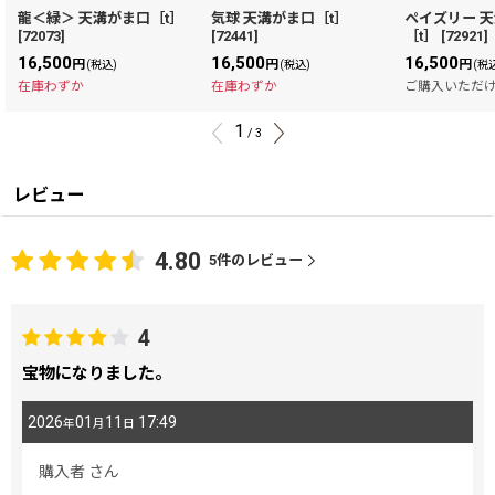
龍＜緑＞ 天溝がま口［t］
気球 天溝がま口［t］
ペイズリー 
[
72073
]
[
72441
]
［t］
[
72921
]
16,500
16,500
16,500
円
円
円
(税込)
(税込)
(税
在庫わずか
在庫わずか
ご購入いただ
1
/
3
レビュー
4.80
5
件のレビュー
4
宝物になりました。
2026
01
11
17:49
年
月
日
購入者
さん