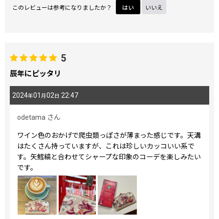
このレビューは参考になりましたか？
はい
いいえ
5
辰年にピッタリ
2024
01
02
22:47
年
月
日
odetama
さん
ワイン色のおかげで爬虫類っぽさが薄まった感じです。天溝
はたくさん持っていますが、これは珍しいカッコいい系で
す。矢鱈縞と合わせてシャープな印象のコーデを楽しみたい
です。