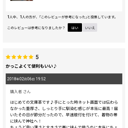
1
1
人中、
人の方が、｢このレビューが参考になった｣と投票しています。
このレビューは参考になりましたか？
はい
いいえ
5
かっこよくて便利もいい♪
2018
02
06
19:52
年
月
日
購入者
さん
はじめての文庫革です♪手にとった時ネット画面では伝わら
なかった重厚さ、しっとり手に馴染む感じが本当に最高！届
いたその日が節分だったので、早速根付を付けて、着物の帯
に挟んで神社へ！
ちょうど良い薄さと大きさで帯に挟んで使うのに本当にちょ