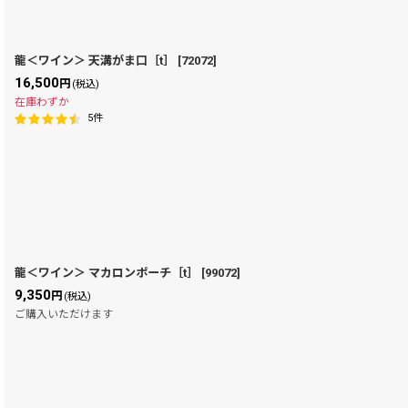
並び順
:
龍＜ワイン＞ 天溝がま口［t］
[
72072
]
16,500
円
(税込)
在庫わずか
5
件
龍＜ワイン＞ マカロンポーチ［t］
[
99072
]
9,350
円
(税込)
ご購入いただけます