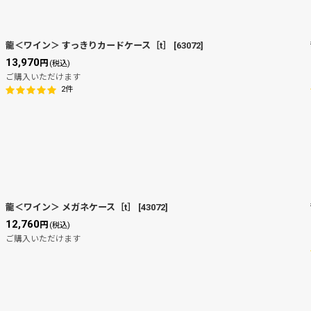
龍＜ワイン＞ すっきりカードケース［t］
[
63072
]
13,970
円
(税込)
ご購入いただけます
2
件
龍＜ワイン＞ メガネケース［t］
[
43072
]
12,760
円
(税込)
ご購入いただけます