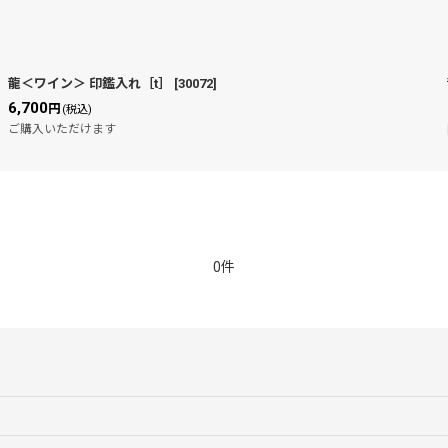
龍＜ワイン＞ 印鑑入れ［t］
[
30072
]
6,700
円
(税込)
ご購入いただけます
0件