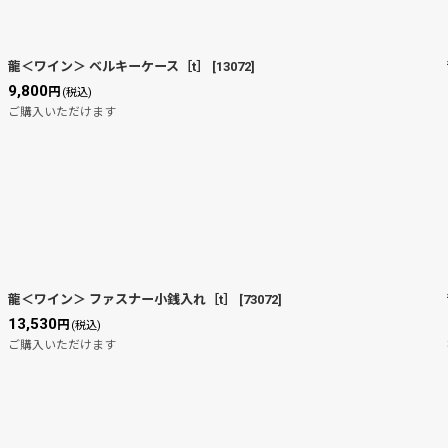
龍＜ワイン＞ ベルキーケース［t］
[
13072
]
9,800
円
(税込)
絞り込む
ご購入いただけます
龍＜ワイン＞ ファスナー小銭入れ［t］
[
73072
]
13,530
円
(税込)
ご購入いただけます