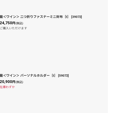
龍＜ワイン＞ 二つ折りファスナーミニ財布［t］
[
39072
]
24,750
円
(税込)
ご購入いただけます
龍＜ワイン＞ パーソナルホルダー［t］
[
59072
]
20,900
円
(税込)
在庫わずか