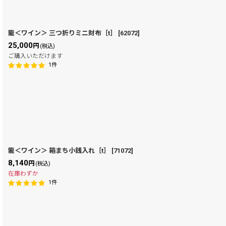
龍＜ワイン＞ 三つ折りミニ財布［t］
[
62072
]
25,000
円
(税込)
ご購入いただけます
1
件
龍＜ワイン＞ 箱まち小銭入れ［t］
[
71072
]
8,140
円
(税込)
在庫わずか
1
件