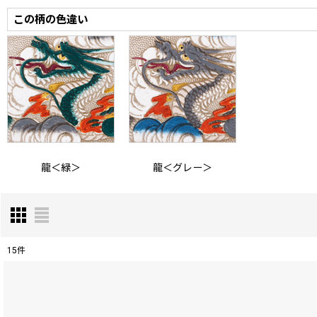
この柄の色違い
龍＜緑＞
龍＜グレー＞
15
件
表示数
:
在庫あり