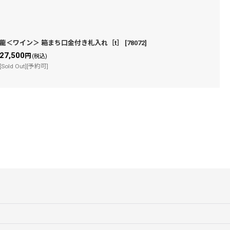
龍＜ワイン＞ 箱まち口金付き札入れ［t］
[
78072
]
27,500
円
(税込)
[Sold Out][予約可]