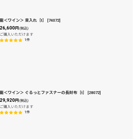
龍＜ワイン＞ 束入れ［t］
[
74072
]
26,600
円
(税込)
ご購入いただけます
1
件
龍＜ワイン＞ ぐるっとファスナーの長財布［t］
[
28072
]
29,920
円
(税込)
ご購入いただけます
1
件