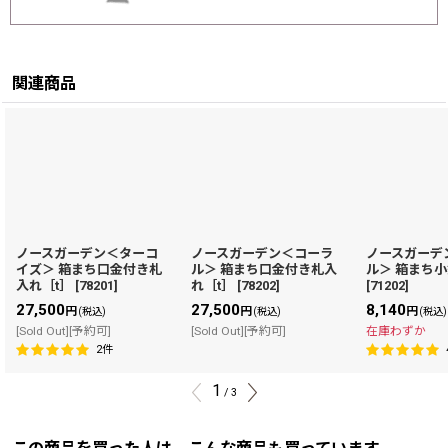
関連商品
ノースガーデン＜ターコ
ノースガーデン＜コーラ
ノースガーデ
イズ＞ 箱まち口金付き札
ル＞ 箱まち口金付き札入
ル＞ 箱まち小
入れ［t］
[
78201
]
れ［t］
[
78202
]
[
71202
]
27,500
27,500
8,140
円
円
円
(税込)
(税込)
(税込)
[Sold Out][予約可]
[Sold Out][予約可]
在庫わずか
2
件
1
/
3