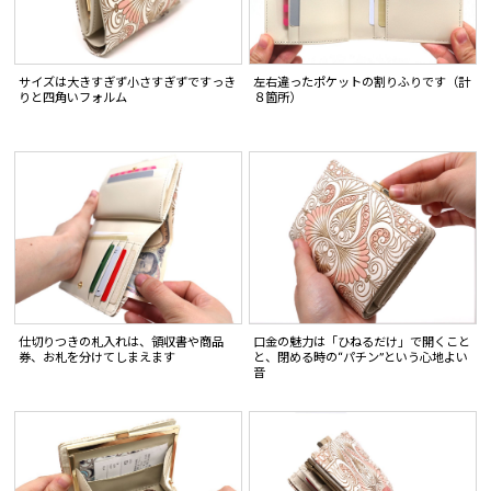
サイズは大きすぎず小さすぎずですっき
左右違ったポケットの割りふりです（計
りと四角いフォルム
８箇所）
仕切りつきの札入れは、領収書や商品
口金の魅力は「ひねるだけ」で開くこと
券、お札を分けてしまえます
と、閉める時の“パチン”という心地よい
音