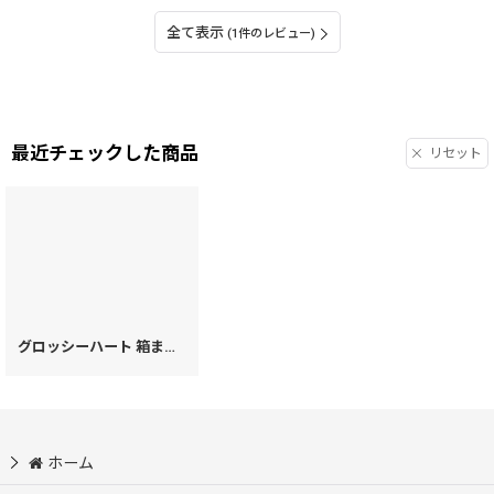
全て表示
(1件のレビュー)
最近チェックした商品
リセット
グロッシーハート 箱まち口金付き札入れ［t］
[
78203
]
ホーム