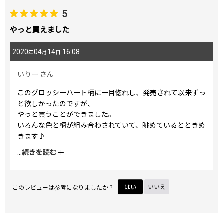
5
やっと買えました
2020
04
14
16:08
年
月
日
いりー
さん
このグロッシーハート柄に一目惚れし、発売されて以来ずっ
と欲しかったのですが、
やっと買うことができました。
いろんな色と柄が組み合わされていて、眺めているとときめ
きます♪
二つ折りですが、意外と収納力もあります。
...
続きを読む
あまりカードを持ち歩かないので、絶妙なカード入れの配置
が使いやすいです。
ずっと大切に使います！
このレビューは参考になりましたか？
はい
いいえ