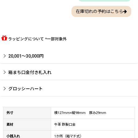
在庫切れの予約はこちら
ラッピングについて *一部対象外
20,001〜30,000円
箱まち口金付き札入れ
グロッシーハート
外寸
横127mm×縦98mm 厚み29mm
素材
牛革 鉄製口金
小銭入れ
1か所（箱マチ式）