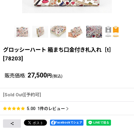
グロッシーハート 箱まち口金付き札入れ［t］
[
78203
]
27,500
販売価格
:
円
(税込)
[Sold Out][予約可]
1
件のレビュー
5.00
Facebookでシェア