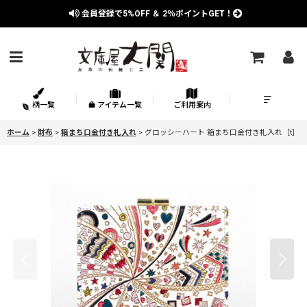
会員登録で
5%OFF
＆
2％
ポイントGET！
柄一覧
アイテム一覧
ご利用案内
ホーム
>
財布
>
箱まち口金付き札入れ
>
グロッシーハート 箱まち口金付き札入れ［t］