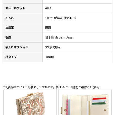
カードポケット
4か所
札入れ
1か所（内部に仕切あり）
文庫革
両面
製造
日本製 Made in Japan
名入れオプション
9文字対応可
柄タイプ
通常柄
下記画像はアイテム形状のサンプルです。柄はメイン画像をご確認ください。