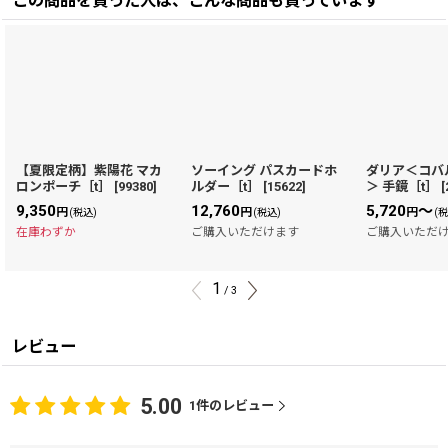
この商品を買った人は、こんな商品も買っています
【夏限定柄】紫陽花 マカ
ソーイング パスカードホ
ダリア＜コバ
ロンポーチ［t］
[
99380
]
ルダー［t］
[
15622
]
＞ 手鏡［t］
[
9,350
12,760
5,720
～
円
円
円
(税込)
(税込)
(
在庫わずか
ご購入いただけます
ご購入いただ
1
/
3
レビュー
5.00
1
件のレビュー