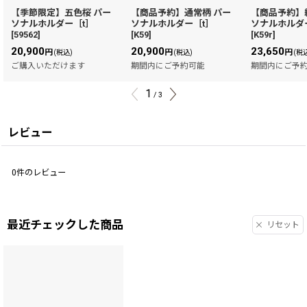
【季節限定】五色桜 パー
【商品予約】通常柄 パー
【商品予約】
ソナルホルダー［t］
ソナルホルダー［t］
ソナルホルダ
[
59562
]
[
K59
]
[
K59r
]
20,900
20,900
23,650
円
円
円
(税込)
(税込)
(税
ご購入いただけます
期間内にご予約可能
期間内にご予
1
/
3
レビュー
0
件のレビュー
最近チェックした商品
リセット