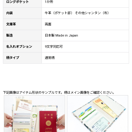
ロングポケット
1か所
内装
牛革（ポケット部） その他シャンタン（布）
文庫革
両面
製造
日本製 Made in Japan
名入れオプション
9文字対応可
柄タイプ
通常柄
下記画像はアイテム形状のサンプルです。柄はメイン画像をご確認ください。