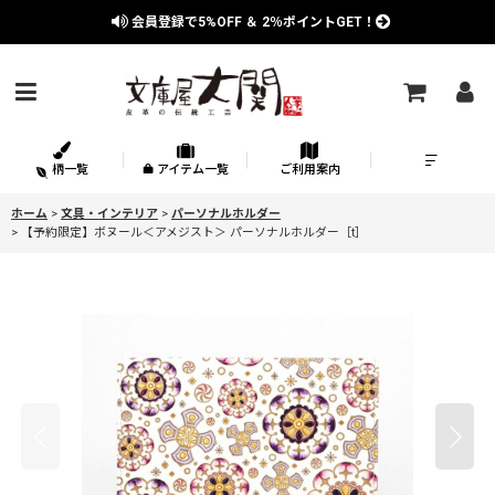
会員登録で
5%OFF
＆
2％
ポイントGET！
柄一覧
アイテム一覧
ご利用案内
ホーム
>
文具・インテリア
>
パーソナルホルダー
>
【予約限定】ボヌール＜アメジスト＞ パーソナルホルダー［t］