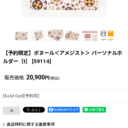
【予約限定】ボヌール＜アメジスト＞ パーソナルホ
ルダー［t］
[
59114
]
20,900
販売価格
:
円
(税込)
[Sold Out][予約可]
Facebookでシェア
返品特約に関する重要事項