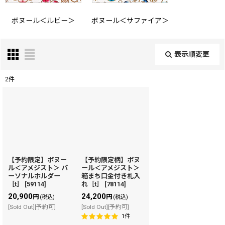
ボヌール＜ルビー＞
ボヌール＜サファイア＞
表示順変更
閉じる
2
件
表示数
:
在庫あり
並び順
:
【予約限定】ボヌー
【予約限定柄】ボヌ
ル＜アメジスト＞ パ
ール＜アメジスト＞
絞り込む
ーソナルホルダー
箱まち口金付き札入
［t］
[
59114
]
れ［t］
[
78114
]
20,900
24,200
円
円
(税込)
(税込)
[Sold Out][予約可]
[Sold Out][予約可]
1
件