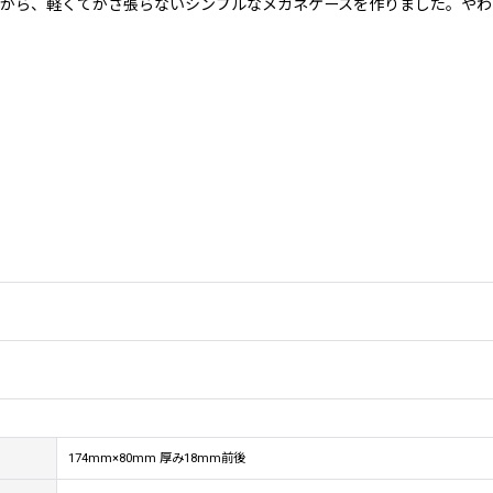
から、軽くてかさ張らないシンプルなメガネケースを作りました。やわ
174mm×80mm 厚み18mm前後