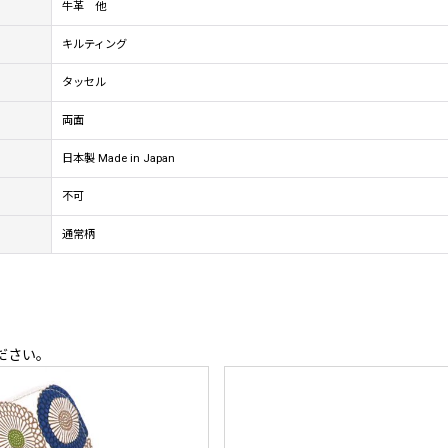
牛革 他
キルティング
タッセル
両面
日本製 Made in Japan
不可
通常柄
ださい。