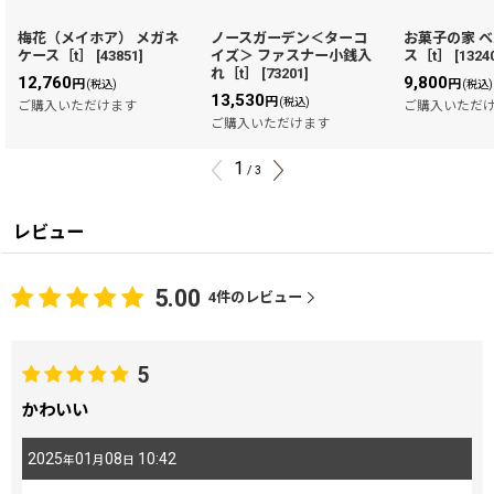
梅花（メイホア） メガネ
ノースガーデン＜ターコ
お菓子の家 
ケース［t］
[
43851
]
イズ＞ ファスナー小銭入
ス［t］
[
1324
れ［t］
[
73201
]
12,760
9,800
円
円
(税込)
(税込)
13,530
円
(税込)
ご購入いただけます
ご購入いただ
ご購入いただけます
1
/
3
レビュー
5.00
4
件のレビュー
5
かわいい
2025
01
08
10:42
年
月
日