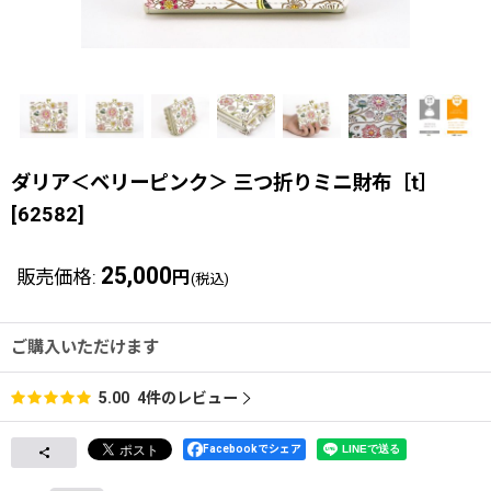
ダリア＜ベリーピンク＞ 三つ折りミニ財布［t］
[
62582
]
25,000
販売価格
:
円
(税込)
ご購入いただけます
4
件のレビュー
5.00
Facebookでシェア