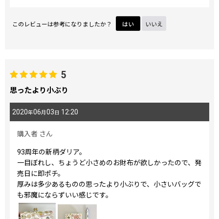
このレビューは参考になりましたか？
はい
いいえ
5
思ったより小ぶり
2020
06
03
12:20
年
月
日
購入者
さん
93周年の新柄ダリア。
一目ぼれし、ちょうど小さめのお財布が欲しかったので、発
売日に即ポチ。
厚みは多少あるものの思ったより小ぶりで、小さいバッグで
も邪魔にならずいい感じです。