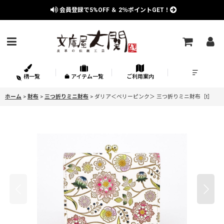
会員登録で
5%OFF
＆
2％
ポイントGET！
柄一覧
アイテム一覧
ご利用案内
ホーム
>
財布
>
三つ折りミニ財布
>
ダリア＜ベリーピンク＞ 三つ折りミニ財布［t］