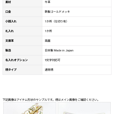
素材
牛革
口金
鉄製ゴールドメッキ
小銭入れ
1か所（仕切り有）
札入れ
1か所
文庫革
両面
製造
日本製 Made in Japan
名入れオプション
9文字対応可
柄タイプ
通常柄
下記画像はアイテム形状のサンプルです。柄はメイン画像をご確認ください。