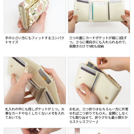
手の小さい方にもフィットするコンパク
三つの面にカードポケットが縦に2段ず
トサイズ
つ。さらに横向きにも入れられるので、
見開きだけで9枚も収納
札入れの中にも隠しポケットが１つ。大
お札は、三つ折りはもちろん一方に片寄
事なカードやなくしたくないメモを入れ
せれば二つ折りでもＯＫ。全開にしなく
ておいても
ても取り出せて、折りグセも最小限だか
らストレスフリー♪