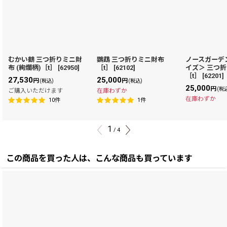
むかい鶴 三つ折りミニ財
鸚鵡 三つ折りミニ財布
ノースガーデ
布 (絢爛柄)［t］
[
62950
]
［t］
[
62102
]
イズ＞ 三つ
［t］
[
62201
]
27,530
25,000
円
円
(税込)
(税込)
25,000
円
(税
ご購入いただけます
在庫わずか
在庫わずか
10
件
1
件
1
/
4
この商品を買った人は、こんな商品も買っています