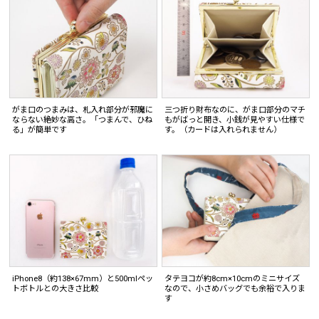
がま口のつまみは、札入れ部分が邪魔に
三つ折り財布なのに、がま口部分のマチ
ならない絶妙な高さ。「つまんで、ひね
もがばっと開き、小銭が見やすい仕様で
る」が簡単です
す。（カードは入れられません）
iPhone8（約138×67mm）と500mlペッ
タテヨコが約8cm×10cmのミニサイズ
トボトルとの大きさ比較
なので、小さめバッグでも余裕で入りま
す